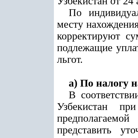
Узбекистан от 24 
По индивидуа
месту нахождения
корректируют су
подлежащ
ие
уплат
льгот.
а) По налогу 
В соответств
Узбекистан пр
предполагаемо
представить ут