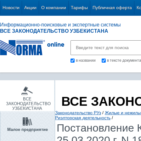
Новости
Акции
О компании
Тарифы
Публичная оферта
К
Информационно-поисковые и экспертные системы
ВСЕ ЗАКОНОДАТЕЛЬСТВО УЗБЕКИСТАНА
в названии
в тексте документ
ВСЕ ЗАКОН
ВСЕ
ЗАКОНОДАТЕЛЬСТВО
УЗБЕКИСТАНА
Законодательство РУз
/
Жилые и нежилы
Риэлторская деятельность
/
Постановление К
Малое предприятие
25.03.2020 г. N