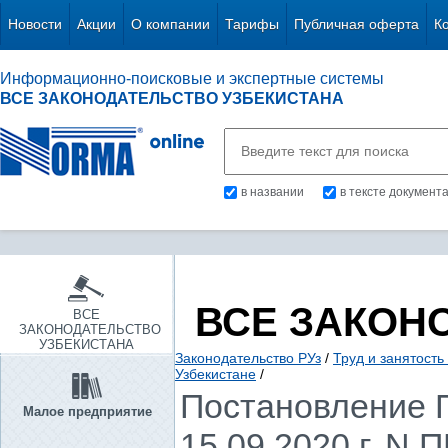
Новости
Акции
О компании
Тарифы
Публичная оферта
К
Информационно-поисковые и экспертные системы
ВСЕ ЗАКОНОДАТЕЛЬСТВО УЗБЕКИСТАНА
в названии
в тексте документ
ВСЕ ЗАКОН
ВСЕ
ЗАКОНОДАТЕЛЬСТВО
УЗБЕКИСТАНА
Законодательство РУз
/
Труд и занятость
Узбекистане
/
Постановление П
Малое предприятие
15.09.2020 г. N