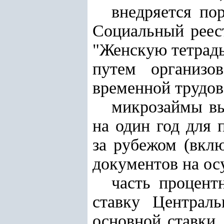
в
недряется по
Социальный реест
"Женскую тетрад
путем организо
временной трудов
микрозаймы вы
на один год для 
за рубежом (вкл
документов на ос
часть процен
ставку Централь
основной ставки,