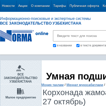
Новости
Акции
О компании
Тарифы
Публичная оферта
К
Информационно-поисковые и экспертные системы
ВСЕ ЗАКОНОДАТЕЛЬСТВО УЗБЕКИСТАНА
в названии
в тексте документ
Умная подш
ВСЕ
ЗАКОНОДАТЕЛЬСТВО
УЗБЕКИСТАНА
Моҳир тахлам
/
Меҳнат муносабатлари
/
Корхонада жамоа
Малое предприятие
27 октябрь)