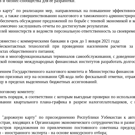
 и бизнес-сообщества для ее разработки.
 карту" по реализации мер, направленных на повышение эффективнос
и, а также совершенствованию налогового и таможенного администриро
беспечить обсуждение предложений по борьбе с теневой экономикой и к
жемесячно заслушивать отчеты по достигнутым результатам.
елей министерств и ведомств персональную ответственность за своевре
овместно с коммерческими банками в срок до 1 января 2021 года:
бесконтактных технологий при проведении населением расчетов з
нктах общественного питания;
тов и многофункциональных терминалов самообслуживания, c доведением
ской помощи международных финансовых институтов разработать долгос
ожением Государственного налогового комитета и Министерства финансов
ию призовых игр на основании QR-кода либо фискальной отметки, отра
оду в пределах выделенных бюджетных ассигнований.
логовому комитету:
дрить порядок, в соответствии с которым выездные проверки по исполь
овании квартального плана-графика в разрезе налогоплательщиков, с 
ть "дорожную карту" по присоединению Республики Узбекистан к ав
тран, входящих в Организацию экономического сотрудничества и разви
стров предложения по привлечению постоянного советника председа
- иностранного эксперта - на основе конкурсного отбора;