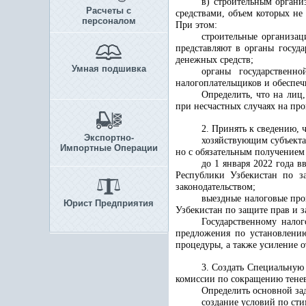
в) строительным органи
Расчеты с
средствами, объем которых не
персоналом
При этом:
строительные организац
представляют в органы госуд
денежных средств;
Умная подшивка
органы государственн
налогоплательщиков и обеспеч
Определить, что на лиц
при несчастных случаях на про
2. Принять к сведению, ч
Экспортно-
хозяйствующим субъекта
Импортные Операции
но с обязательным получением
до 1 января 2022 года 
Республики Узбекистан по за
законодательством;
выездные налоговые про
Юрист Предприятия
Узбекистан по защите прав и 
Государственному нало
предложения по установлению
процедуры, а также усиление 
3. Создать Специальную
комиссии по сокращению тенев
Определить основной зад
создание условий по ст