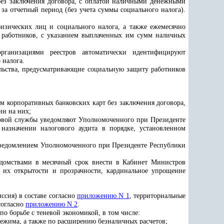
 без заключения договора, с оплатой наличными денежными
за отчетный период (без учета суммы социального налога).
изических лиц и социального налога, а также ежемесячно
а работников, с указанием выплаченных им сумм наличных
рганизациями реестров автоматически идентифицируют
 налога.
ельства, предусматривающие социальную защиту работников
м корпоративных банковских карт без заключения договора,
ин на них;
оговой службы уведомляют Уполномоченного при Президенте
назначении налогового аудита в порядке, установленном
уведомлением Уполномоченного при Президенте Республики
едомствами в месячный срок внести в Кабинет Министров
 их открытости и прозрачности, кардинальное упрощение
ссия) в составе согласно
приложению N 1
, территориальные
согласно
приложению N 2
.
о борьбе с теневой экономикой, в том числе:
режима, а также по расширению безналичных расчетов;