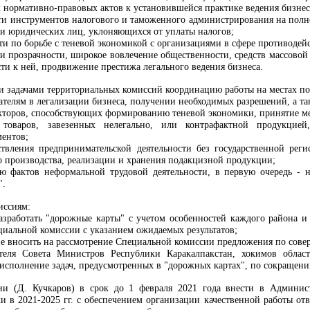
нормативно-правовых актов к установившейся практике ведения бизнес
ти инструментов налогового и таможенного администрирования на полно
 и юридических лиц, уклоняющихся от уплаты налогов;
и по борьбе с теневой экономикой с организациями в сфере противодей
 и прозрачности, широкое вовлечение общественности, средств массово
ти к ней, продвижение престижа легального ведения бизнеса.
и задачами территориальных комиссий координацию работы на местах по
телям в легализации бизнеса, получении необходимых разрешений, а та
торов, способствующих формированию теневой экономики, принятие ме
 товаров, завезенных нелегально, или контрафактной продукцие
ментов;
вления предпринимательской деятельности без государственной реги
о производства, реализации и хранения подакцизной продукции;
 фактов неформальной трудовой деятельности, в первую очередь - на
".
иссиям:
азработать "дорожные карты" с учетом особенностей каждого района и 
циальной комиссии с указанием ожидаемых результатов;
ве вносить на рассмотрение Специальной комиссии предложения по сове
теля Совета Министров Республики Каракалпакстан, хокимов област
исполнение задач, предусмотренных в "дорожных картах", по сокращени
ии (Д. Кучкаров) в срок до 1 февраля 2021 года внести в Админис
 в 2021-2025 гг. с обеспечением организации качественной работы от