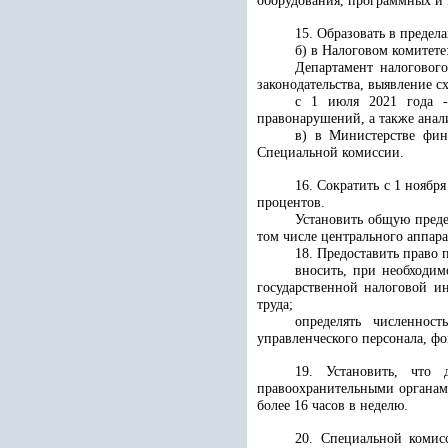
оборудования, программных и 
15. Образовать в преде
б) в
Налоговом комитете
Департамент налоговог
законодательства, выявление 
с 1 июля 2021 года -
правонарушений, а также анал
в) в Министерстве фин
Специальной комиссии.
16. Сократить с 1 ноябр
процентов.
Установить общую преде
том числе центрального аппара
18. Предоставить право 
вносить, при необходим
государственной налоговой и
труда;
определять численнос
управленческого персонала, фо
19. Установить, что
правоохранительными органами
более 16 часов в неделю.
20. Специальной комис