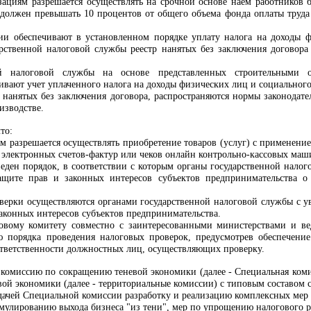
зациям разрешается осуществлять на срочной основе наем работников
 должен превышать 10 процентов от общего объема фонда оплаты труда 
ии обеспечивают в установленном порядке уплату налога на доходы ф
арственной налоговой службы реестр нанятых без заключения договор
ой налоговой службы на основе представленных строительными о
ивают учет уплаченного налога на доходы физических лиц и социального
, нанятых без заключения договора, распространяются нормы законодат
изводстве.
то:
м разрешается осуществлять приобретение товаров (услуг) с применение
 электронных счетов-фактур или чеков онлайн контрольно-кассовых маш
введен порядок, в соответствии с которым органы государственной нал
щите прав и законных интересов субъектов предпринимательства о 
верки осуществляются органами государственной налоговой службы с 
законных интересов субъектов предпринимательства.
говому комитету совместно с заинтересованными министерствами и в
 порядка проведения налоговых проверок, предусмотрев обеспечение
ответственности должностных лиц, осуществляющих проверку.
 комиссию по сокращению теневой экономики (далее - Специальная коми
ой экономики (далее - территориальные комиссии) с типовым составом 
ачей Специальной комиссии разработку и реализацию комплексных мер п
имулированию выхода бизнеса "из тени", мер по упрощению налогового 