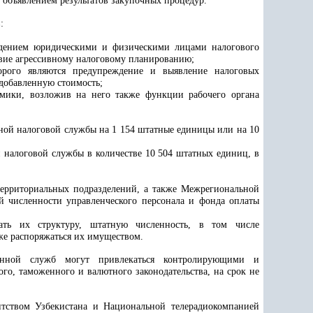
 объявлением результатов закупочных процедур.
:
людением юридическими и физическими лицами налогового
твие агрессивному налоговому планированию;
орого являются предупреждение и выявление налоговых
добавленную стоимость;
мики, возложив на него также функции рабочего органа
енной налоговой службы на 1 154 штатные единицы или на 10
 налоговой службы в количестве 10 504 штатных единиц, в
территориальных подразделений, а также Межрегиональной
 численности управленческого персонала и фонда оплаты
дать их структуру, штатную численность, в том числе
кже распоряжаться их имуществом.
женной служб могут привлекаться контролирующими и
го, таможенного и валютного законодательства, на срок не
тством Узбекистана и Национальной телерадиокомпанией