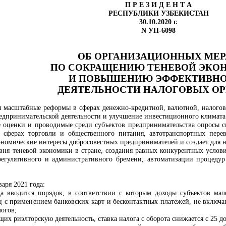
П Р Е З И Д Е Н Т А
РЕСПУБЛИКИ УЗБЕКИСТАН
30.10.2020 г.
N УП-6098
ОБ ОРГАНИЗАЦИОННЫХ
МЕР
ПО СОКРАЩЕНИЮ ТЕНЕВОЙ
ЭКО
И ПОВЫШЕНИЮ ЭФФЕКТИВН
ДЕЯТЕЛЬНОСТИ НАЛОГОВЫХ ОР
я масштабные реформы в сферах денежно-кредитной, валютной, налого
едпринимательской деятельности и улучшение инвестиционного климата
е оценки и проводимые среди субъектов предпринимательства опросы с
в сферах торговли и общественного питания, автотранспортных перев
номические интересы добросовестных предпринимателей и создает для н
вня теневой экономики в стране, создания равных конкурентных услови
регулятивного и административного бремени, автоматизации процеду
варя 2021 года:
да вводится порядок, в соответствии с которым доходы субъектов ма
 с применением банковских карт и бесконтактных платежей, не включаю
огов;
щих риэлторскую деятельность, ставка налога с оборота снижается с 25 д