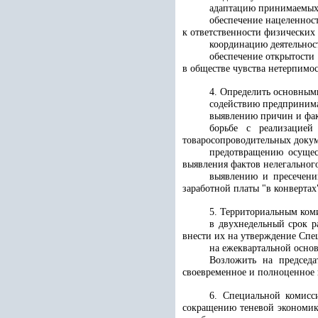
адаптацию принимаемых 
обеспечение нацеленнос
к ответственности физических
координацию деятельност
обеспечение открытости
в обществе чувства нетерпимос
4. Определить основным
содействию предпринима
выявлению причин и фак
борьбе с реализацией
товаросопроводительных доку
предотвращению осущест
выявления фактов нелегальног
выявлению и пресечению
заработной платы "в конвертах
5. Территориальным ком
в двухнедельный срок р
внести их на утверждение Спе
на ежеквартальной осно
Возложить на председа
своевременное и полноценное 
6. Специальной комисс
сокращению теневой экономики