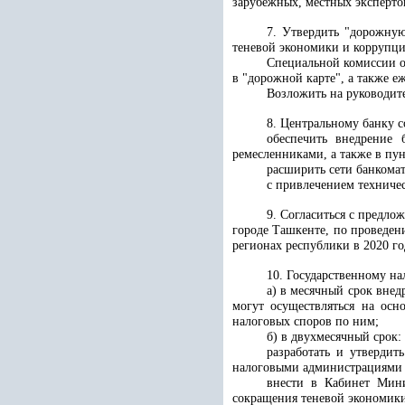
зарубежных, местных экспертов
7. Утвердить "дорожную
теневой экономики и коррупци
Специальной комиссии о
в "дорожной карте", а также е
Возложить на руководит
8. Центральному банку с
обеспечить внедрение 
ремесленниками, а также в пу
расширить сети банкома
с привлечением техниче
9. Согласиться с предл
городе Ташкенте, по проведен
регионах республики в 2020 г
10. Государственному на
а) в месячный срок вне
могут осуществляться на осн
налоговых споров по ним;
б) в двухмесячный срок:
разработать и утверди
налоговыми администрациями с
внести в Кабинет Мини
сокращения теневой экономики 