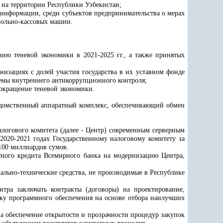
 на территории Республики Узбекистан;
й информации, среди субъектов предпринимательства о мерах
рольно-кассовых машин.
ию теневой экономики в 2021-2025 гг., а также принятых
анизациях с долей участия государства в их уставном фонде
темы внутреннего антикоррупционного контроля;
сокращение теневой экономики.
ведомственный аппаратный комплекс, обеспечивающий обмен
алогового комитета (далее - Центр) современным серверным
 2020-2021 годах Государственному налоговому комитету за
 100 миллиардов сумов.
тного кредита Всемирного банка на модернизацию Центра,
ально-технические средства, не производимые в Республике
тра заключать контракты (договоры) на проектирование,
тку программного обеспечения на основе отбора наилучших
за обеспечение открытости и прозрачности процедур закупок