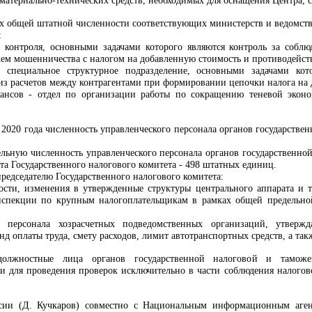
материально-технических средств, необходимых для оснащения Центра, с
лах общей штатной численности соответствующих министерств и ведомств
:
о контроля, основными задачами которого являются контроль за соб
схем мошенничества с налогом на добавленную стоимость и противодейс
 специальное структурное подразделение, основными задачами кот
из расчетов между контрагентами при формировании цепочки налога на 
ансов - отдел по организации работы по сокращению теневой эконо
я 2020 года численность управленческого персонала органов государств
льную численность управленческого персонала органов государственной
та Государственного налогового комитета - 498 штатных единиц.
председателю Государственного налогового комитета:
ости, изменения в утвержденные структуры центрального аппарата и 
нспекции по крупным налогоплательщикам в рамках общей предельной
ть персонала хозрасчетных подведомственных организаций, утверж
нд оплаты труда, смету расходов, лимит автотранспортных средств, а та
 должностные лица органов государственной налоговой и тамо
 для проведения проверок исключительно в части соблюдения налогово
сии (Д. Кучкаров) совместно с Национальным информационным аген