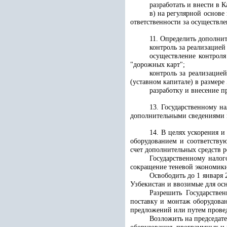
разработать и внести в 
в) на регулярной основе
ответственности за осуществл
11. Определить дополни
контроль за реализацие
осуществление контроля
"дорожных карт";
контроль за реализацией
(уставном капитале) в размер
разработку и внесение 
13. Государственному н
дополнительными сведениями 
14. В целях ускорения 
оборудованием и соответств
счет дополнительных средств 
Государственному налог
сокращение теневой экономик
Освободить до 1 января
Узбекистан и ввозимые для ос
Разрешить Государстве
поставку и монтаж оборудован
предложений или путем прове
Возложить на председате