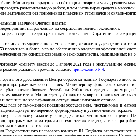
Кабинет Министров порядок классификации товаров и услуг, реализуемых
 проводить разъяснительную работу, в том числе через средства массово
ение деятельности без применения платежных терминалов и онлайн-конт
тельными задачами Счетной палаты:
й мероприятий, направленных на сокращение теневой экономики;
 за реализацией территориальными комиссиями Стратегии по сокращен
 в органах государственного управления, а также в учреждениях и орг
е 50 процентов и более, мер по обеспечению внедрения эффективной сис
предложений по совершенствованию законодательства, направленных на 
алоговому комитету ввести до 1 апреля 2021 года в эксплуатацию меж
в режиме реального времени, согласно
приложению N 4
.
и первичного дооснащения Центра обработки данных Государственного н
ующим программным обеспечением Министерству финансов выделить
в
республиканского бюджета Республики Узбекистан
средства в размере до
овому комитету и Министерству финансов ускорить привлечение льго
и и повышение квалификации сотрудников налоговых органов.
 2022 года от таможенной пошлины оборудование, программные и матери
нащения Центра, по перечню, формируемому в установленном порядке.
нному налоговому комитету в порядке исключения для оснащения Цен
ия, программных и материально-технических средств, а также разрабо
дения прямых переговоров.
ля Государственного налогового комитета Ш. Кудбиева ответственность 