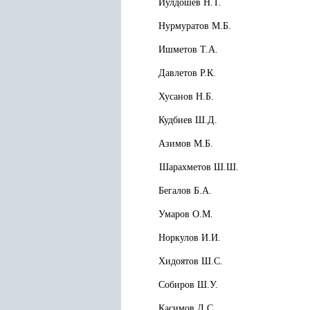
Йулдошев Н.Т.
Нурмуратов М.Б.
Ишметов Т.А.
Давлетов Р.К.
Хусанов Н.Б.
Кудбиев Ш.Д.
Азимов М.Б.
Шарахметов Ш.Ш.
Бегалов Б.А.
Умаров О.М.
Норкулов И.И.
Хидоятов Ш.С.
Собиров Ш.У.
Касимов Д.С.