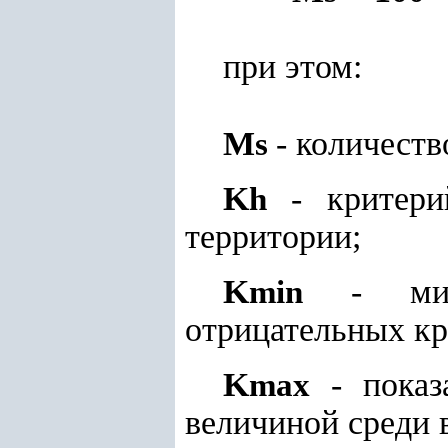
при этом:
M
- количеств
s
K
- критерий
h
территории;
K
- мини
min
отрицательных кр
K
- показ
max
величиной среди 