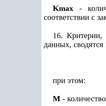
K
- колич
max
соответствии с з
16. Критерии,
данных, сводятся
при этом:
М
- количество