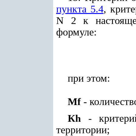
пункта 5.4
, крите
N 2 к настояще
формуле:
при этом:
M
- количеств
f
К
- критерий
h
территории;