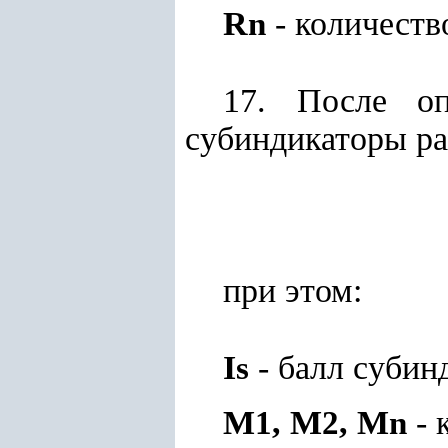
R
- количеств
n
17. После оп
субиндикаторы р
при этом:
I
- балл субин
s
M
, M
, M
- 
1
2
n