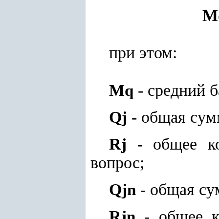
M
при этом:
M
- средний б
q
Q
- общая сум
j
R
- общее ко
j
вопрос;
Q
- общая су
jn
R
- общее к
jn