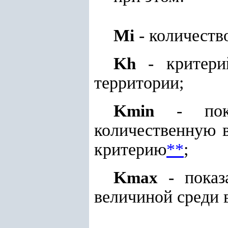
M
- количеств
i
K
- критери
h
территории;
K
- пока
min
количественную 
критерию
**
;
K
- показ
max
величиной среди 