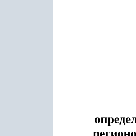
опреде
регионо