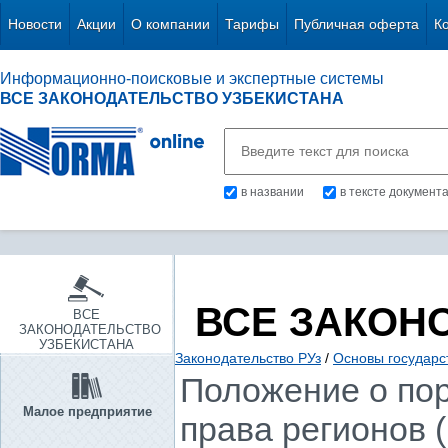
Новости
Акции
О компании
Тарифы
Публичная оферта
К
Информационно-поисковые и экспертные системы
ВСЕ ЗАКОНОДАТЕЛЬСТВО УЗБЕКИСТАНА
в названии
в тексте документ
ВСЕ ЗАКОН
ВСЕ
ЗАКОНОДАТЕЛЬСТВО
УЗБЕКИСТАНА
Законодательство РУз
/
Основы государс
Положение о по
Малое предприятие
права регионов 