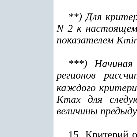
**) Для критер
N 2 к настояще
показателем K
mi
***)
Начиная
регионов рассч
каждого критерия
K
для следую
max
величины предыду
15. Критерий о