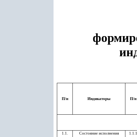
формир
ин
П/н
Индикаторы
П/н
1.1.
Состояние исполнения
1.1.