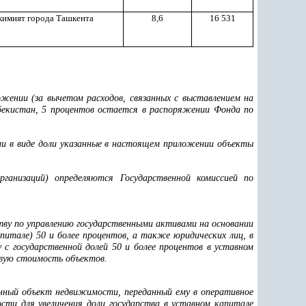
кимият города Ташкента
8,6
16 531
ожении (за вычетом расходов, связанных с выставлением на
збекистан, 5 процентов остается в распоряжении Фонда по
ии в виде доли указанные в настоящем приложении объекты
организаций) определяются Государственной комиссией
по
тву по управлению государственными активами на основании
апитале) 50 и более процентов, а также юридических лиц, в
с государственной долей 50 и более процентов
в уставном
овую стоимость объектов.
нный объект недвижимости, переданный ему в оперативное
сти для увеличения доли государства в уставном капитале