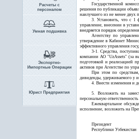
Государственной комис
Расчеты с
решения по публикации объявл
персоналом
наилучшего из не менее двух 
3.
Установить, что с 1 
управление, внесении в устав
внедряется порядок определен
Умная подшивка
Агентству по управлен
утверждение в Кабинет Минис
эффективного управления госу
3-1. Средства, поступи
компании АО "UzAssets" (за в
подготовкой и реализацией п
Экспортно-
Импортные Операции
активов при Агентстве по упр
При этом по средствам
дивиденды, удерживаемого у и
4. Внести изменения и 
Юрист Предприятия
5. Возложить на замес
персональную ответственность
Ежеквартальное обсужде
исполнение, возложить на Пр
Президент
Республики 