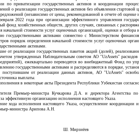
сии
по приватизации государственных активов и координации процес
ений о реализации государственных активов без объявления стартовой ц
предложений (независимо от цены, рекомендованной в отчете об оценке 
февраля 2022 года при организации эффективного управления государс
ный фонд хозяйственных обществ, других случаях, связанных с распоряж
ия начальной стоимости услуг оценочных организаций, оценки и отбора 
ию государственными активами совместно с Министерством финансов 
тров порядок определения начальной стоимости услуг оценочных орган
дарственными активами.
вшие от реализации государственных пакетов акций (долей), реализова
ычетом утвержденных Наблюдательным советом АО "UzAssets" расходов 
редприятий), ежеквартально переводятся во внебюджетный Фонд по уп
авлению государственными активами и распределяются в порядке, устано
, поступившим от реализации данных активов, АО "UzAssets" освобо
сточника выплаты.
дополнения в некоторые акты Президента Республики Узбекистан согласн
тителя Премьер-министра Кучкарова Д.А. и директора Агентства п
 за эффективную организацию исполнения настоящего Указа.
ние хода исполнения настоящего Указа, осуществление координации и к
емьер-министра Арипова А.Н.
Узбекистан Ш. Мирзиёев