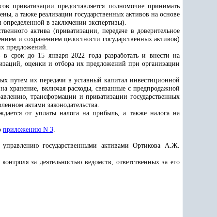
сов приватизации
предоставляется полномочие принимать
ены, а также реализации государственных активов на основе
и определенной в заключении экспертизы).
твенного актива (приватизации, передаче в доверительное
ением и сохранением целостности государственных активов)
их предложений.
в срок до 15 января 2022 года разработать и внести на
изаций, оценки и отбора их предложений при организации
нных путем их передачи в уставный капитал инвестиционной
на хранение, включая расходы, связанные с предпродажной
равлению, трансформации и приватизации государственных
вленном актами законодательства.
ждается от уплаты налога на прибыль, а также налога на
о
приложению N 3
.
о управлению государственными активами Ортикова А.Ж.
онтроля за деятельностью ведомств, ответственных за его