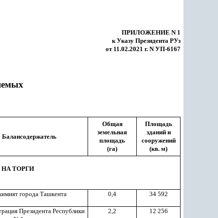
ПРИЛОЖЕНИЕ N 1
к Указу Президента РУз
от 11.02.2021 г. N УП-6167
яемых
Общая
Площадь
земельная
зданий и
Балансодержатель
площадь
сооружений
(га)
(кв. м)
 НА ТОРГИ
кимият города Ташкента
0,4
34 592
рация Президента Республики
2,2
12 256