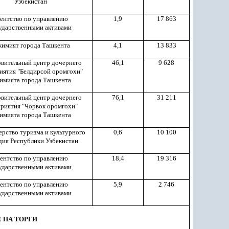
Узбекистан
ентство по управлению
1,9
17 863
ударственными активами
кимият города Ташкента
4,1
13 833
вительный центр дочернего
46,1
9 628
иятия "Белдирсой оромгохи"
имията города Ташкента
вительный центр дочернего
76,1
31 211
риятия "Чорвок оромгохи"
имията города Ташкента
рство туризма и культурного
0,6
10 100
дия Республики Узбекистан
ентство по управлению
18,4
19 316
ударственными активами
ентство по управлению
5,9
2 746
ударственными активами
 НА ТОРГИ