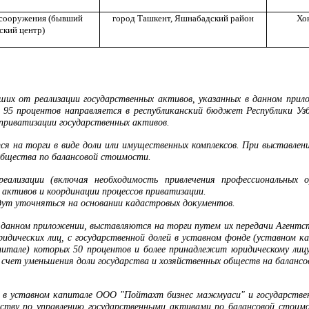
 сооружения (бывший
город Ташкент,
Яшнабадский район
Хо
ский центр)
вших от реализации государственных активов, указанных в данном прил
), 95 процентов направляется в республиканский бюджет Республики У
приватизации государственных активов.
я на торги в виде доли или имущественных комплексов. При выставлен
общества по балансовой стоимости.
реализации (включая необходимость привлечения профессиональных 
 активов и координации процессов приватизации
.
дут уточняться на основании кадастровых документов.
в данном приложении, выставляются на торги путем их передачи Агентс
ридических лиц, с государственной долей в уставном фонде (уставном к
итале) которых 50 процентов и более принадлежит юридическому лицу 
а счет уменьшения доли государства и хозяйственных обществ на баланс
я в уставном капитале ООО "Пойтахт бизнес мажмуаси" и государстве
тству по управлению государственными активами по балансовой стоимо