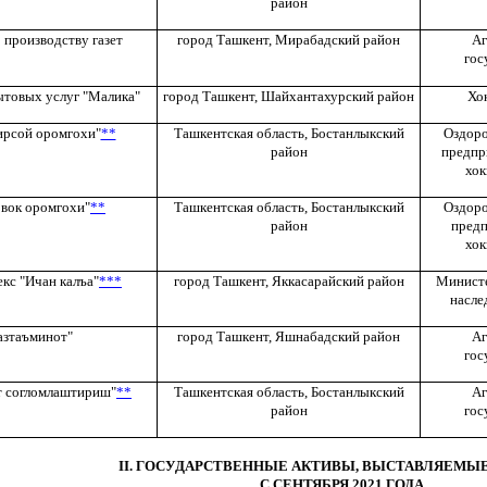
район
 производству газет
город Ташкент, Мирабадский район
Аг
гос
ытовых услуг "Малика"
город Ташкент, Шайхантахурский район
Хо
ирсой оромгохи"
**
Ташкентская область, Бостанлыкский
Оздоро
район
предпр
хок
рвок оромгохи"
**
Ташкентская область, Бостанлыкский
Оздоро
район
предп
хок
кс "Ичан калъа"
***
город Ташкент, Яккасарайский район
Министе
насле
азтаъминот"
город Ташкент, Яшнабадский район
Аг
гос
т согломлаштириш"
**
Ташкентская область, Бостанлыкский
Аг
район
гос
II. ГОСУДАРСТВЕННЫЕ АКТИВЫ, ВЫСТАВЛЯЕМЫЕ
С СЕНТЯБРЯ 2021 ГОДА