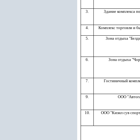
3.
Здание комплекса по
4.
Комплекс торговли и б
5.
Зона отдыха "Белд
6.
Зона отдыха "Чо
7.
Гостиничный компле
9.
ООО "Автог
10.
ООО "Кизил сув спор