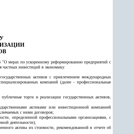
У
ТИЗАЦИИ
ОВ
6 "О мерах по ускоренному реформированию предприятий с
ия частных инвестиций в экономику:
 государственных активов с привлечением международных
специализированных компаний (далее - профессиональные
а публичные торги и реализации государственных активов,
сударственными активами или инвестиционной компанией
аключаемых с ними договоров;
имости, определенной профессиональными организациями, с
чной деятельности);
венного актива их стоимости, рекомендованной в отчете об