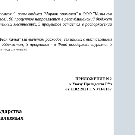
ромгохи", зоны отдыха "Чорвок оромгохи" и ООО "Кизил сув
вов), 90 процентов направляется в республиканский бюджет
аленных местностях, 5 процентов остается в распоряжении
чан калъа" (за вычетом расходов, связанных с выставлением
и Узбекистан, 5 процентов - в Фонд поддержки туризма, 5
енных активов.
ПРИЛОЖЕНИЕ N 2
к Указу Президента РУз
от 11.02.2021 г. N УП-6167
ударства
авляемых