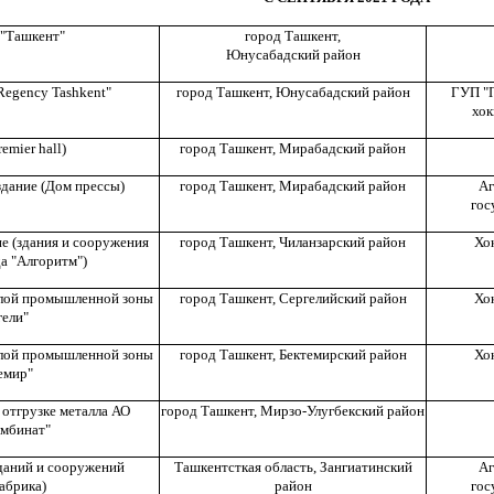
 "Ташкент"
город Ташкент,
Юнусабадский район
Regency Tashkent"
город Ташкент,
Юнусабадский район
ГУП "П
хок
emier hall)
город Ташкент,
Мирабадский район
дание (Дом прессы)
город Ташкент,
Мирабадский район
Аг
гос
е (здания и сооружения
город Ташкент,
Чиланзарский район
Хо
а "Алгоритм")
алой промышленной зоны
город Ташкент,
Сергелийский район
Хо
гели"
алой промышленной зоны
город Ташкент,
Бектемирский район
Хо
емир"
 отгрузке металла АО
город Ташкент,
Мирзо-Улугбекский район
омбинат"
даний и сооружений
Ташкентсткая область,
Зангиатинский
Аг
абрика)
район
гос