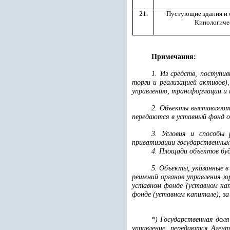
21.
Пустующие здания и
Кинологиче
Примечания:
1. Из средств, поступи
торги и реализацией активов
управлению, трансформации и 
2. Объекты выставляютс
передаются в уставный фонд 
3. Условия и способы 
приватизации государственных
4. Площади объектов бу
5. Объекты, указанные 
решений органов управления ю
уставном фонде (уставном кап
фонде (уставном капитале), з
*) Государственная дол
управление, передаются Аген