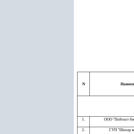
N
Наимен
1.
ООО "Пойтахт би
2.
ГУП "Шахар м