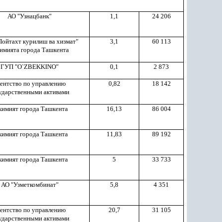
АО "Узнацбанк"
1,1
24 206
ойтахт курилиш ва хизмат"
3,1
60 113
имията города Ташкента
ГУП "O
`
ZBEKKINO"
0,1
2 873
ентство по управлению
0,82
18 142
ударственными активами
кимият города Ташкента
16,13
86 004
кимият города Ташкента
11,83
89 192
кимият города Ташкента
5
33 733
АО "Узметкомбинат"
5,8
4 351
ентство по управлению
20,7
31 105
ударственными активами