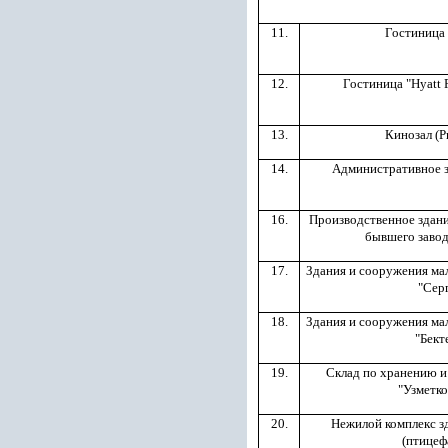
11.
Гостиница
12.
Гостиница "Нyatt 
13.
Кинозал (Pr
14.
Административное з
16.
Производственное здани
бывшего завод
17.
Здания и сооружения м
"Сер
18.
Здания и сооружения м
"Бект
19.
Склад по хранению и
"Узметк
20.
Нежилой комплекс з
(птицеф