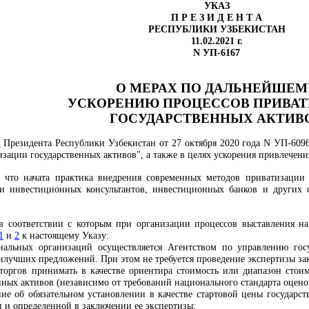
УКАЗ
П Р Е З И Д Е Н Т А
РЕСПУБЛИКИ УЗБЕКИСТАН
11.02.2021 г.
N УП-6167
О МЕРАХ ПО ДАЛЬНЕЙШЕМ
УСКОРЕНИЮ ПРОЦЕССОВ ПРИВА
ГОСУДАРСТВЕННЫХ АКТИВ
м
Президента Республики Узбекистан от 27 октября 2020 года N УП-609
изации государственных активов", а также в целях ускорения привлечен
, что начата практика внедрения современных методов приватизации
 и инвестиционных консультантов, инвестиционных банков и других 
 в соответствии с которым при организации процессов выставления н
1
и
2
к настоящему Указу:
нальных организаций осуществляется Агентством по управлению го
наилучших предложений. При этом не требуется проведение экспертизы з
 торгов принимать в качестве ориентира стоимость или диапазон сто
нных активов (независимо от требований национального стандарта оцено
ние об обязательном установлении в качестве стартовой цены государст
 и определенной в заключении ее экспертизы;