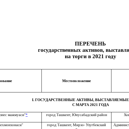
ПЕРЕЧЕНЬ
государственных активов, выставл
на торги в 2021 году
ование
Местоположение
I. ГОСУДАРСТВЕННЫЕ АКТИВЫ, ВЫСТАВЛЯЕМЫЕ
С МАРТА 2021 ГОДА
знес мажмуаси"
*
город Ташкент, Юнусабадский район
Хо
ехмонхонаси"
город Ташкент, Мирзо- Улугбекский
Админист