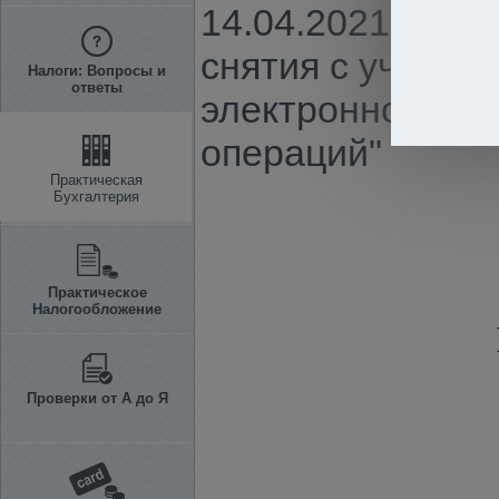
14.04.2021 г. N
снятия с учета 
Налоги: Вопросы и
ответы
электронной ин
операций"
Практическая
Бухгалтерия
Практическое
Налогообложение
Проверки от А до Я