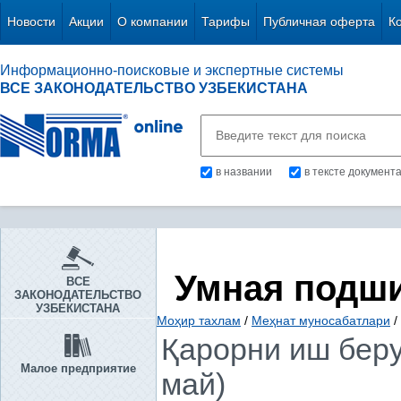
Новости
Акции
О компании
Тарифы
Публичная оферта
К
Информационно-поисковые и экспертные системы
ВСЕ ЗАКОНОДАТЕЛЬСТВО УЗБЕКИСТАНА
в названии
в тексте документ
Умная подш
ВСЕ
ЗАКОНОДАТЕЛЬСТВО
УЗБЕКИСТАНА
Моҳир тахлам
/
Меҳнат муносабатлари
/
Қарорни иш беру
Малое предприятие
май)