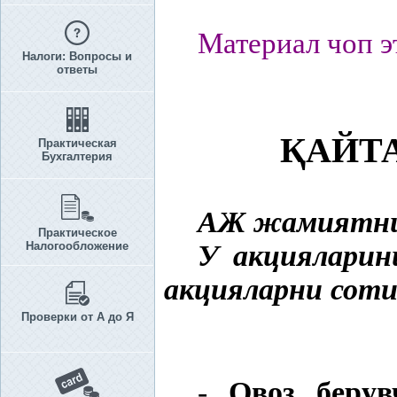
Материал чоп э
Налоги: Вопросы и
ответы
Қ
АЙТ
Практическая
Бухгалтерия
АЖ жамиятн
Практическое
Налогообложение
У акцияларин
акцияларни сот
Проверки от А до Я
-
Овоз берув