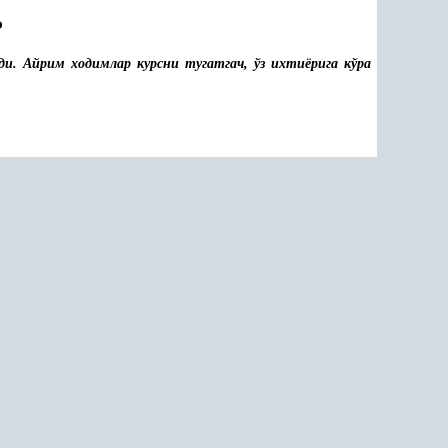
Р
ди. Айрим ходимлар курсни тугатгач, ўз ихтиёрига кўра