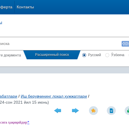
оферта
Контакты
ы
Расширенный поиск
Русский
Ўзбекча
сте документа
абатлари
/
Иш берувчининг локал ҳужжатлари
/
24-сон 2021 йил 15 июнь)
асига
ҳ
а
қ
и
қ
ийдир
*