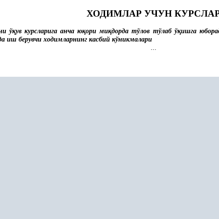
ХОДИМЛАР УЧУН КУРСЛА
ни ў
қ
ув курсларига анча ю
қ
ори ми
қ
дорда тўлов тўлаб ў
қ
ишга юбора
а иш берувчи ходимларнинг касбий кўникмалари
...