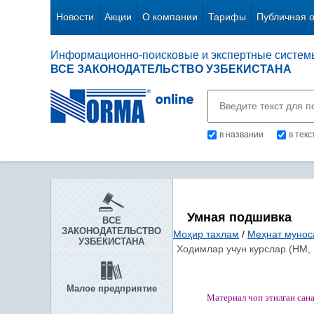
Новости
Акции
О компании
Тарифы
Публичная 
Информационно-поисковые и экспертные систем
ВСЕ ЗАКОНОДАТЕЛЬСТВО УЗБЕКИСТАНА
в названии
в тек
Умная подшивка
ВСЕ
ЗАКОНОДАТЕЛЬСТВО
Моҳир тахлам
/
Меҳнат мунос
УЗБЕКИСТАНА
Ходимлар учун курслар (НМ, 
Малое предприятие
Материал чоп этилган
сан