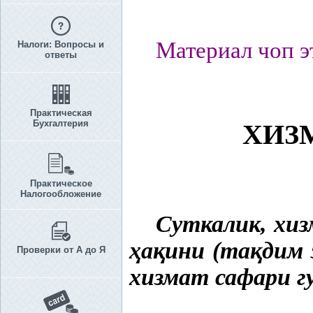
Материал чоп э
Налоги: Вопросы и
ответы
Практическая
Бухгалтерия
ХИЗ
Практическое
Налогообложение
Суткалик, хи
ҳ
а
қ
ини (та
қ
дим 
Проверки от А до Я
хизмат сафари г