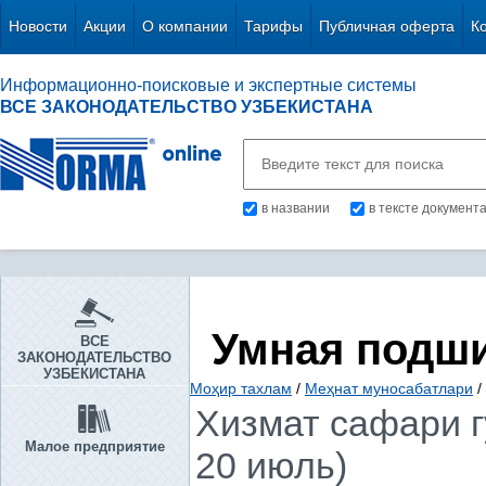
Новости
Акции
О компании
Тарифы
Публичная оферта
К
Информационно-поисковые и экспертные системы
ВСЕ ЗАКОНОДАТЕЛЬСТВО УЗБЕКИСТАНА
в названии
в тексте документ
Умная подш
ВСЕ
ЗАКОНОДАТЕЛЬСТВО
УЗБЕКИСТАНА
Моҳир тахлам
/
Меҳнат муносабатлари
/
Хизмат сафари г
Малое предприятие
20 июль)