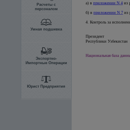
а) в
приложении N 4
из 
Расчеты с
персоналом
б) в
приложении N 7
из 
4. Контроль за исполнен
Умная подшивка
Президент
Республики
Национальная база данны
Экспортно-
Импортные Операции
Юрист Предприятия