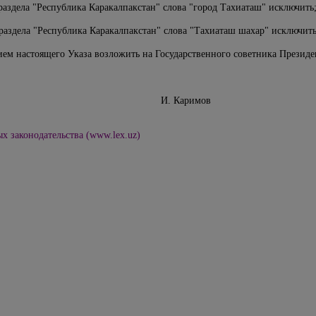
раздела "Республика Каракалпакстан" слова "город Тахиаташ" исключить
раздела "Республика Каракалпакстан" слова "Тахиаташ шахар" исключить
ием настоящего Указа возложить на Государственного советника Презид
 Узбекистан И. Каримов
х законодательства (www.lex.uz)