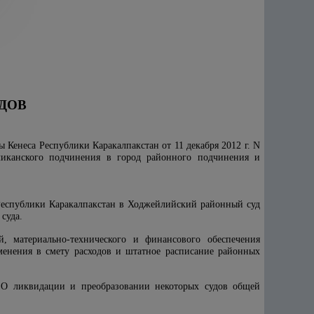
ДОВ
ы Кенес
а
Республики Каракалпакстан от 11 декабря 2012 г. N
бликанского подчинения в город районного подчинения и
 Республики Каракалпакстан в Ходжейлийский районный суд
суда.
, материально-технического и финансового обеспечения
менения в смету расходов и штатное расписание районных
"О ликвидации и преобразовании некоторых судов общей