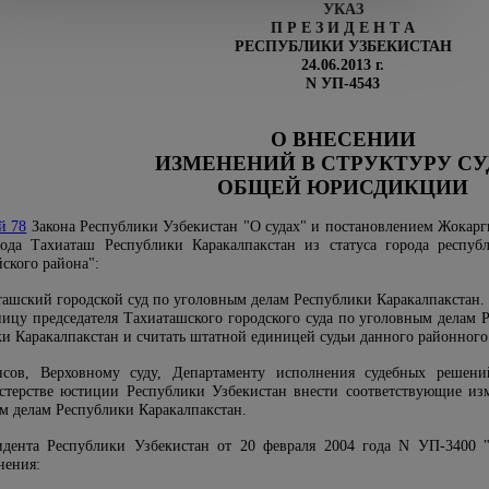
УКАЗ
П Р Е З И Д Е Н Т А
РЕСПУБЛИКИ УЗБЕКИСТАН
24.06.2013 г.
N УП-4543
О ВНЕСЕНИИ
ИЗМЕНЕНИЙ В СТРУКТУРУ СУ
ОБЩЕЙ ЮРИСДИКЦИИ
й 78
Закона Республики Узбекистан "О судах" и постановлением Жокарг
рода Тахиаташ Республики Каракалпакстан из статуса города респу
ского района":
ташский городской суд по уголовным делам Республики Каракалпакстан.
ицу председателя Тахиаташского городского суда по уголовным делам
и Каракалпакстан и считать штатной единицей судьи данного районного 
сов, Верховному суду, Департаменту исполнения судебных решений
стерстве юстиции Республики Узбекистан внести соответствующие из
ым делам Республики Каракалпакстан.
дента Республики Узбекистан от 20 февраля 2004 года N УП-3400 
нения: