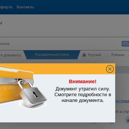
оферта
Контакты
ы
Расширенный поиск
Русский
Ўзбекча
сте документа
Внимание!
Документ утратил силу.
ЬСТВО УЗБЕКИСТАНА
Смотрите подробности в
начале документа.
ная власть. Правосудие
/
Утратившие силу акты
/
Судебная система
Узбекистан от 24.06.2013 г. N УП-4543 "О внесении изменений в ст