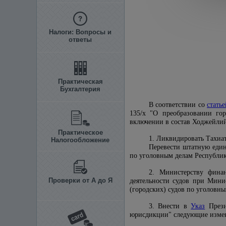
Налоги: Вопросы и
ответы
Практическая
Бухгалтерия
В соответствии со
статье
135/x "О преобразовании го
включении в состав Ходжейлий
Практическое
1. Ликвидировать Тахиа
Налогообложение
Перевести штатную един
по уголовным делам Республик
2. Министерству финан
Проверки от А до Я
деятельности судов при Мини
(городских) судов по уголовн
3. Внести в
Указ
Прези
юрисдикции" следующие изме