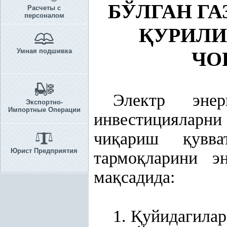
БЎЛГАН Г
Расчеты с
персоналом
Қ
УРИЛИ
Умная подшивка
ЧО
Электр энер
Экспортно-
Импортные Операции
инвестицияларн
чи
қ
ариш
қ
увв
Юрист Предприятия
тармо
қ
ларини э
ма
қ
садида:
1.
Қ
уйидагилар