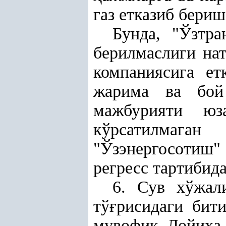
газ етказиб бери
Бунда, "Ўзтр
берилмаслиги на
компаниясига ет
жарима ва бой
мажбурияти юз
кўрсатилмаган
"
Ўзэнергосотиш
"
регресс тартибид
6. Сув хўжал
тў
ғ
рисидаги бит
мувофи
қ
Лойи
ҳ
а