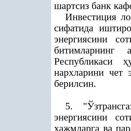
шартсиз банк каф
Инвестиция л
сифатида иштир
энергиясини со
битимларнинг
Республикаси
ҳ
нархларини чет 
берилсин.
5. "Ўзтранс
энергиясини со
ҳ
ажмларга ва па