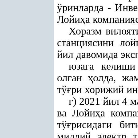
ўринларда - Инв
Лойи
ҳ
а компания
Хоразм вилоя
станциясини лой
йил давомида экс
юзага келиши
олган
ҳ
олда, жа
тў
ғ
ри хорижий ин
г)
2021 йил 4 м
ва Лойи
ҳ
а компа
тў
ғ
рисидаги би
миллий электр т