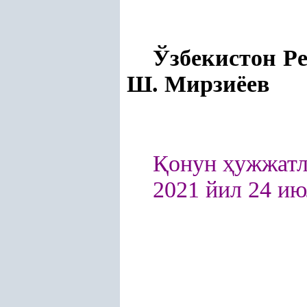
Ўзбекис
Ш. Мирзиёев
Қ
онун
ҳ
ужжатл
2021 йил 24 ию