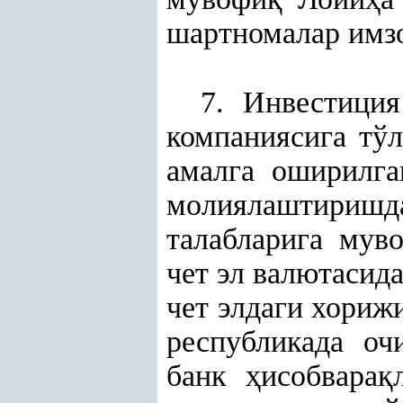
шартномалар имз
7. Инвестици
компаниясига тў
амалга оширилг
молиялаштириш
талабларига мув
чет эл валютасид
чет элдаги хориж
республикада о
банк
ҳ
исобвара
қ