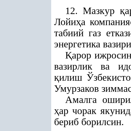
12. Мазкур
қ
а
Лойи
ҳ
а компания
табиий газ етка
энергетика вазир
Қ
арор ижроси
вазирлик ва ид
қ
илиш Ўзбекисто
Умурзаков зиммас
Амалга оширил
ҳ
ар чорак якунид
бериб борилсин.