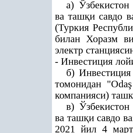
а) Ўзбекистон
ва таш
қ
и савдо в
(Туркия Республи
билан Хоразм в
электр станцияс
- Инвестиция лой
б) Инвестиция
томонидан "Oda
ş
компанияси) ташк
в) Ўзбекистон
ва таш
қ
и савдо в
2021 йил 4 март