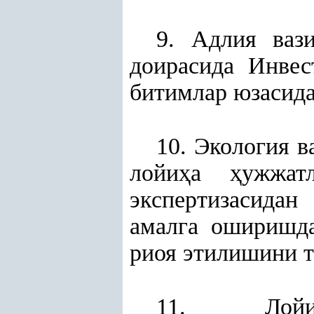
9. Адлия ваз
доирасида Инве
битимлар юзасида
10. Экология в
лойи
ҳ
а
ҳ
ужжат
экспертизасида
амалга оширишд
риоя этилишини 
11. Лой