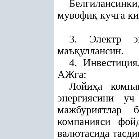
Белгилансинки
мувофи
қ
кучга ки
3.
Электр э
маъ
қ
уллансин
.
4. Инвестиция
АЖга:
Лойи
ҳ
а компа
энергиясини у
мажбуриятлар 
компанияси фойд
валютасида тасди