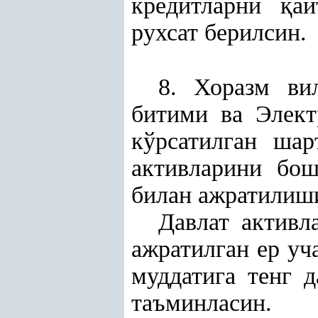
кредитларни
қ
а
рухсат берилсин.
8. Хоразм в
битими ва Элект
кўрсатилган шар
активларини бо
билан ажратилиш
Давлат активл
ажратилган ер уч
муддатига тенг 
таъминласин.