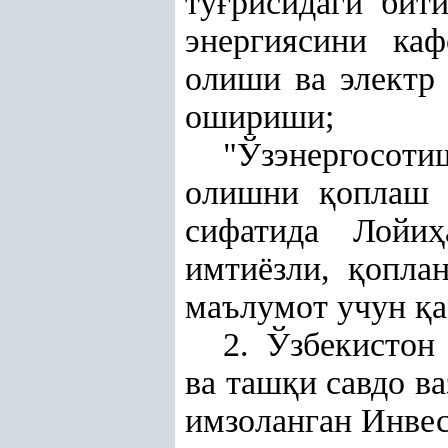
тў
ғ
рисидаги бит
энергиясини ка
олиши ва электр
ошириши;
"
Ўзэнергосоти
олишни
қ
оплаш 
сифатида Лойи
ҳ
имтиёзли,
қ
опла
маълумот учун
қ
2. Ўзбекистон
ва таш
қ
и савдо в
имзоланган Инвес