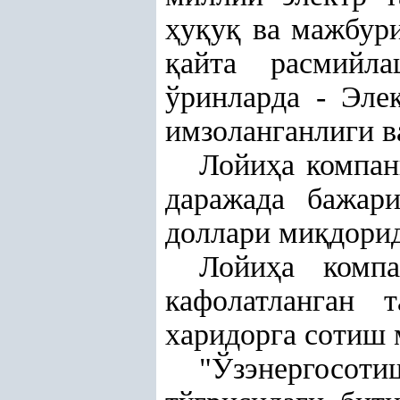
ҳ
у
қ
у
қ
ва мажбури
қ
айта расмий
ўринларда - Эле
имзоланганлиги 
Лойи
ҳ
а компа
даражада бажар
доллари ми
қ
дорид
Лойи
ҳ
а комп
кафолатланган т
харидорга сотиш 
"
Ўзэнергосоти