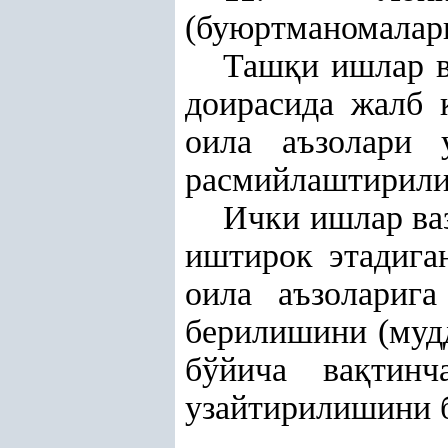
(буюртманомалари
Таш
қ
и ишлар 
доирасида жалб
оила аъзолари 
расмийлаштирили
Ички ишлар ва
иштирок этадига
оила аъзолариг
берилишини (муд
бўйича ва
қ
тинч
узайтирилишини б