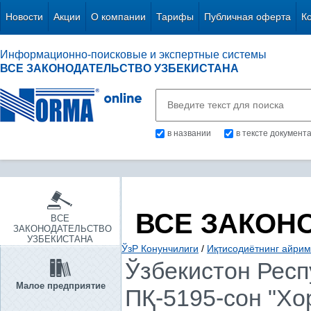
Новости
Акции
О компании
Тарифы
Публичная оферта
К
Информационно-поисковые и экспертные системы
ВСЕ ЗАКОНОДАТЕЛЬСТВО УЗБЕКИСТАНА
в названии
в тексте документ
ВСЕ ЗАКОН
ВСЕ
ЗАКОНОДАТЕЛЬСТВО
УЗБЕКИСТАНА
ЎзР Конунчилиги
/
Иқтисодиётнинг айрим
Ўзбекистон Респ
Малое предприятие
ПҚ-5195-сон "Хо