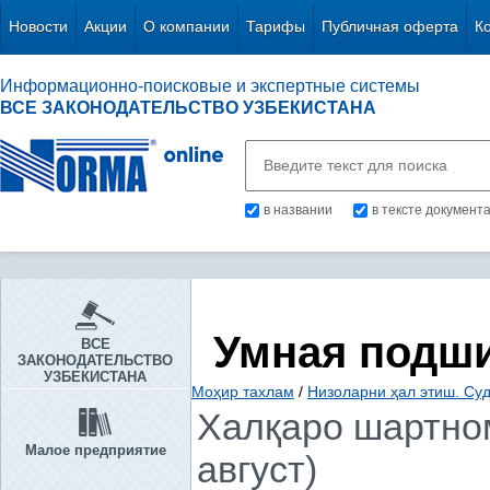
Новости
Акции
О компании
Тарифы
Публичная оферта
К
Информационно-поисковые и экспертные системы
ВСЕ ЗАКОНОДАТЕЛЬСТВО УЗБЕКИСТАНА
в названии
в тексте документ
Умная подш
ВСЕ
ЗАКОНОДАТЕЛЬСТВО
УЗБЕКИСТАНА
Моҳир тахлам
/
Низоларни ҳал этиш. Су
Халқаро шартном
Малое предприятие
август)