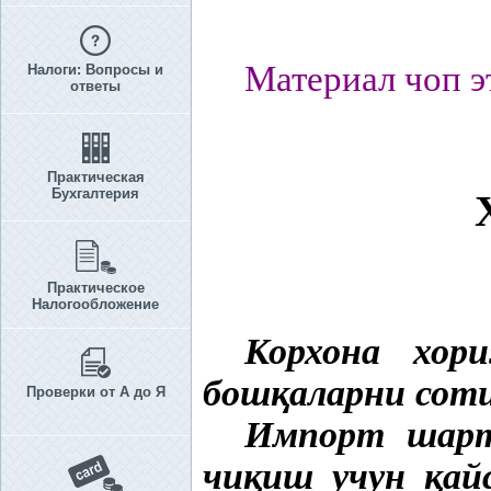
Материал чоп э
Налоги: Вопросы и
ответы
Практическая
Бухгалтерия
Практическое
Налогообложение
Корхона хо
бош
қ
аларни сот
Проверки от А до Я
Импорт шартн
чи
қ
иш учун
қ
ай