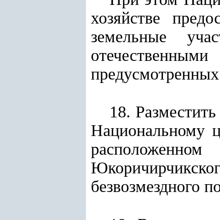
хозяйстве предо
земельные уча
отечественными
предусмотренных
18. Разместит
Национальному ц
расположенно
Юкоричирчикск
безвозмездного п