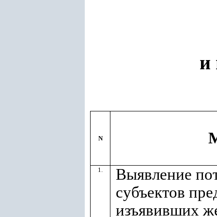
и
N
Выявление по
1.
субъектов пре
изъявивших ж