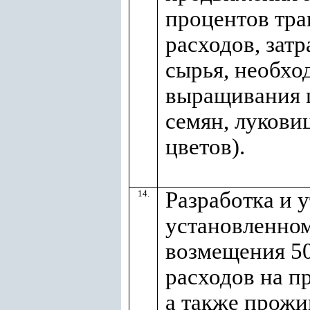
процентов тр
расходов, зат
сырья, необхо
выращивания ц
семян, лукови
цветов).
Разработка и 
14.
установленном
возмещения 5
расходов на п
а также прожи