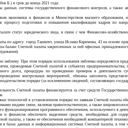
бов Б.) в срок до конца 2021 года:
зы данных системы государственного финансового контроля, а также 
вом экономики и финансов и Министерством высшего образования, 
 к процессу подготовки и повышения квалификации кадров по напр
палате статус юридического лица, в связи с чем Финансово-хозяйств
ты по адресу: город Ташкент, улица Ислама Каримова, 43 на основе пра
 на баланс Счетной палаты закрепленных за ней офисных принадлежносте
рудования).
ою эмблему. При этом порядок использования эмблемы определяется пред
ятия, проводимые Счетной палатой в субъектах предпринимательства,
енного долга, процедуры по проведению проверок в деятельности с
 проведение контрольных мероприятий, обязаны заполнить представл
онодательством порядке (за исключением сведений, составляющих госуда
тельность Счетной палаты финансируется за счет средств Государствен
ом
.
вых технологий
в установленном порядке по заявкам Счетной палаты обе
имыми видами связи, включая правительственную, а также широкополосн
го функционирования программного обеспечения, используемого в деяте
ки и финансов
обеспечить выделение средств, необходимых для сод
ной палаты, а также ее обеспечения необходимой компьютерной техникой
ия в базах данных и информационных системах Счетной палаты, в том ч