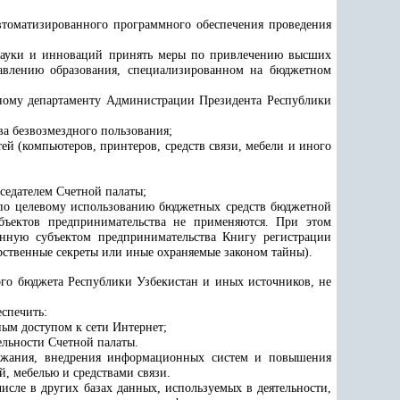
автоматизированного программного обеспечения проведения
науки и инноваций
принять меры по привлечению высших
авлению образования, специализированном на бюджетном
енному департаменту Администрации Президента Республики
ва безвозмездного пользования;
й (компьютеров, принтеров, средств связи, мебели и иного
седателем Счетной палаты;
 по целевому использованию бюджетных средств бюджетной
убъектов предпринимательства не применяются. При этом
енную субъектом предпринимательства Книгу регистрации
рственные секреты или иные охраняемые законом тайны)
.
ного бюджета Республики Узбекистан
и иных источников, не
спечить:
ым доступом к сети Интернет;
льности Счетной палаты.
ержания, внедрения информационных систем и повышения
, мебелью и средствами связи.
исле в других базах данных, используемых в деятельности,