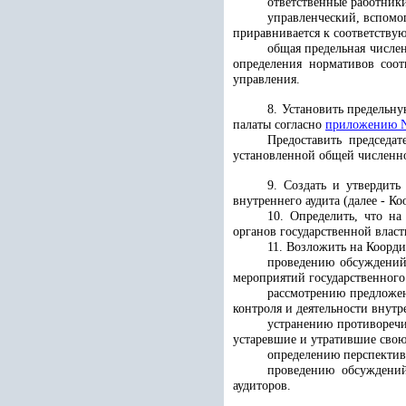
ответственные работник
управленческий, вспомо
приравнивается к соответств
общая предельная числе
определения нормативов соот
управления.
8. Установить предельну
палаты согласно
приложению 
Предоставить председа
установленной общей численно
9. Создать и утвердить
внутреннего аудита (далее - К
10. Определить, что на
органов государственной власт
11. Возложить на
Коорди
проведению обсуждений
мероприятий государственного
рассмотрению предложен
контроля и деятельности внутр
устранению противоречи
устаревшие и утратившие свою
определению перспекти
проведению обсуждений
аудиторов.