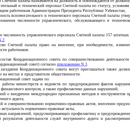
и Счетной палаты назначаются на должность и освобождаются от должнос
гательный и технический персонал Счетной палаты по статусу, условиям
ующим работникам Администрации Президента Республики Узбекистан;
нность вспомогательного и технического персонала Счетной палаты утве
ношения численности управленческого, обслуживающего и техническо
ю численность управленческого персонала Счетной палаты 1
57
штатных е
N 2
.
телю Счетной палаты право на внесение, при необходимости, измен
сти работников.
 состав
Координационного совета по совершенствованию деятельности
оординационный совет)
согласно
приложению N 3
.
 заседания
Координационного совета
могут приглашаться также должно
и на местах и представители общественности.
национный совет
задачи по:
 работы министерств и ведомств по предупреждению фактов нарушени
 финансового контроля, а также профилактике данных нарушений;
ий о внедрении международно признанных методов и инструментов ор
еннего аудита;
й и совершенствованию нормативно-правовых актов, внесению предлож
 актуальность нормативно-правовые акты;
вных направлений, предусматривающих профилактику и предупреждени
 результатов деятельности служб внутреннего аудита и рассмотрен