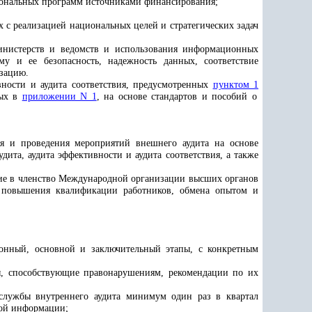
гиональных программ источниками финансирования;
х с реализацией национальных целей и стратегических задач
инистерств и ведомств и использования информационных
у и ее безопасность, надежность данных, соответствие
изацию
.
вности и аудита соответствия, предусмотренных
пунктом 1
ных в
приложении N 1
, на основе стандартов и пособий о
ия и проведения мероприятий внешнего аудита на основе
ита, аудита эффективности и аудита соответствия, а также
ение в членство Международной организации высших органов
, повышения квалификации работников, обмена опытом и
ионный, основной и заключительный этапы, с конкретным
ры, способствующие правонарушениям, рекомендации по их
лужбы внутреннего аудита минимум один раз в квартал
вой информации;