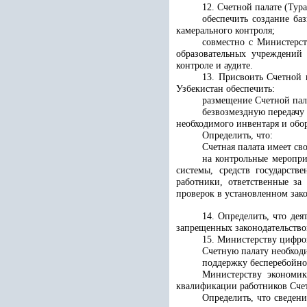
12. Счетной палате (Тура
обеспечить создание ба
камерального контроля;
совместно с
Министерст
образовательных учреждений
контроле и аудите.
13. Присвоить Счетной 
Узбекистан обеспечить:
размещение Счетной пала
безвозмездную передачу
необходимого инвентаря и обо
Определить, что:
Счетная палата имеет св
на контрольные меропри
системы, средств государств
работники, ответственные за
проверок в установленном зак
14. Определить, что дея
запрещенных законодательств
15.
Министерству цифро
Счетную палату необход
поддержку бесперебойно
Министерству экономи
квалификации работников Счет
Определить, что сведен