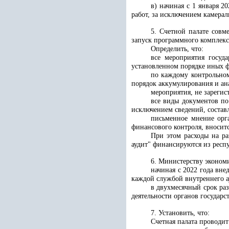
в) начиная с 1 января 
работ, за исключением камерал
5. Счетной палате совм
запуск программного комплекса
Определить, что:
все мероприятия госуд
установленном порядке иных ф
по каждому контрольном
порядок аккумулирования и а
мероприятия, не зарегис
все виды документов по
исключением сведений, состав
письменное мнение орга
финансового контроля, вносит
При этом расходы на р
аудит" финансируются из респ
6.
Министерству эконом
начиная с 2022 года вн
каждой службой внутреннего а
в двухмесячный срок ра
деятельности органов государс
7. Установить, что:
Счетная палата проводи