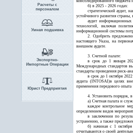
консолидированного бюджета и
Расчеты с
б) в 2025 - 2026 годах:
персоналом
стратегический аудит, н
устойчивого развития страны,
аудит информационных 
технологий, включая полити
Умная подшивка
информационной системы потр
2. Одобрить предложени
настоящего Указа, на первон
внешнем аудите.
3. Счетной палате:
Экспортно-
в срок до 1 января 20
Импортные Операции
Международных стандартов выс
стандарты проведения риск-ан
в срок до 1 октября 20
аудита (INTOSAI)в целях вн
применения передового опыта 
Юрист Предприятия
4. Установить порядок, в
а) Счетная палата и слу
каждое контрольное ме
определением видов мероприят
в заключении по резул
устранению, а также предложе
б) начиная с 1 октября
отчитываются о своей деятель