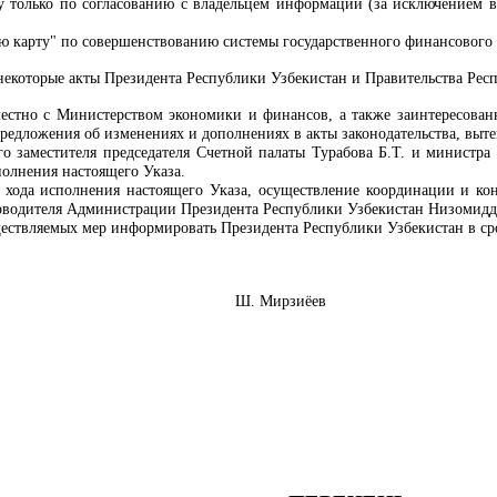
цу только по согласованию с владельцем информации (за исключением 
ю карту" по совершенствованию системы государственного финансового к
 некоторые акты Президента Республики Узбекистан и Правительства Рес
местно с
Министерством экономики и финансов
, а также заинтересова
редложения об изменениях и дополнениях в акты законодательства, выт
го заместителя председателя Счетной палаты Турабова Б.Т. и министра
олнения настоящего Указа.
хода исполнения настоящего Указа, осуществление координации и конт
ководителя Администрации Президента Республики Узбекистан Низомид
ествляемых мер информировать Президента Республики Узбекистан в срок
Узбекистан Ш. Мирзиёев