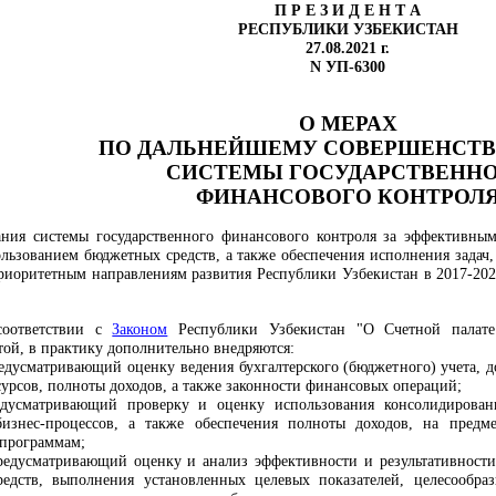
П Р Е З И Д Е Н Т А
РЕСПУБЛИКИ УЗБЕКИСТАН
27.08.2021 г.
N УП-6300
О МЕРАХ
ПО ДАЛЬНЕЙШЕМУ СОВЕРШЕНСТ
СИСТЕМЫ ГОСУДАРСТВЕНН
ФИНАНСОВОГО КОНТРОЛ
ания системы государственного финансового контроля за эффективны
льзованием бюджетных средств, а также обеспечения исполнения задач
риоритетным направлениям развития Республики Узбекистан в 2017-202
соответствии с
Законом
Республики Узбекистан "О Счетной палате
той
,
в практику дополнительно внедряются:
редусматривающий оценку ведения бухгалтерского (бюджетного) учета, д
урсов, полноты доходов, а также законности финансовых операций;
редусматривающий проверку и оценку использования консолидирова
бизнес-процессов, а также обеспечения полноты доходов
,
на предмет
 программам;
редусматривающий оценку и анализ эффективности и результативности
едств, выполнения установленных целевых показателей, целесообраз