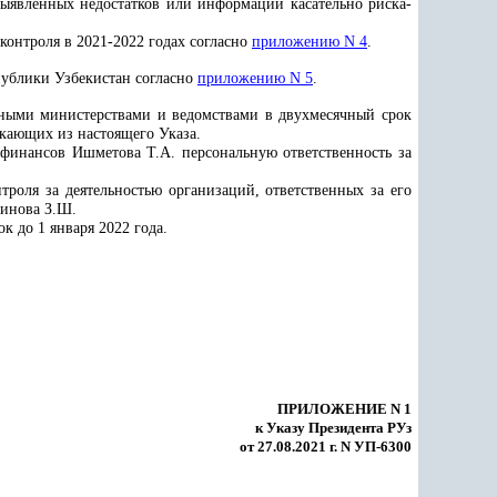
выявленных недостатков или информации касательно риска-
онтроля в 2021-2022 годах согласно
приложению N 4
.
публики Узбекистан согласно
приложению N 5
.
нными министерствами и ведомствами в двухмесячный срок
екающих из настоящего Указа.
 финансов Ишметова Т.А. персональную ответственность за
роля за деятельностью организаций, ответственных за его
динова З.Ш.
 до 1 января 2022 года.
ПРИЛОЖЕНИЕ N 1
к Указу Президента РУз
от 27.08.2021 г. N УП-6300