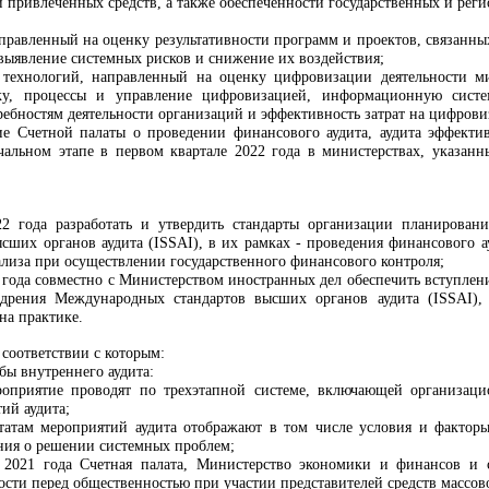
 привлеченных средств, а также обеспеченности государственных и ре
аправленный на оценку результативности программ и проектов, связанны
 выявление системных рисков и снижение их воздействия;
технологий, направленный на оценку цифровизации деятельности м
ку, процессы и управление цифровизацией, информационную систем
ебностям деятельности организаций и эффективность затрат на цифров
е Счетной палаты о проведении финансового аудита, аудита эффекти
ачальном этапе в первом квартале 2022 года в министерствах, указан
22 года разработать и утвердить стандарты организации планирован
ших органов аудита (ISSAI), в их рамках - проведения финансового ауд
ализа при осуществлении государственного финансового контроля;
22 года совместно с Министерством иностранных дел обеспечить вступл
едрения Международных стандартов высших органов аудита (ISSAI)
на практике.
 соответствии с которым:
жбы внутреннего аудита:
роприятие проводят по трехэтапной системе, включающей организац
ий аудита;
ьтатам мероприятий аудита отображают в том числе условия и факто
ния о решении системных проблем;
 2021 года Счетная палата,
Министерство экономики и финансов
и с
ности перед общественностью при участии представителей средств массо