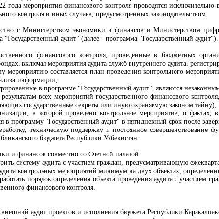
2022 года мероприятия финансового контроля проводятся исключительно
ьного контроля и иных случаев, предусмотренных законодательством.
естно с
Министерством экономики и финансов и Министерством цифр
 "Государственный аудит" (далее - программа "Государственный аудит").
арственного финансового контроля, проведенные в бюджетных орган
ондах, включая мероприятия аудита служб внутреннего аудита, регистри
у мероприятию составляется план проведения контрольного мероприят
нализа информации;
трированные в программе "Государственный аудит", являются незаконны
 результатам всех мероприятий государственного финансового контроля,
ляющих государственные секреты или иную охраняемую законом тайну), 
низации, в которой проведено контрольное мероприятие, о фактах, 
ся в программу "Государственный аудит" в пятидневный срок после заве
азработку, техническую поддержку и постоянное совершенствование 
убликанского бюджета Республики Узбекистан.
ики и финансов
совместно со Счетной палатой:
едрить систему аудита с участием граждан, предусматривающую ежеква
удита контрольных мероприятий минимум на двух объектах, определенны
зработать порядок определения объекта проведения аудита с участием г
твенного финансового контроля.
т внешний аудит проектов и исполнения бюджета Республики Каракалпакс