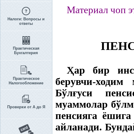
Материал чоп э
Налоги: Вопросы и
ответы
ПЕНС
Практическая
Бухгалтерия
Ҳ
ар бир инс
берувчи-ходим 
Практическое
Налогообложение
Бўл
ғ
уси пенси
муаммолар бўлм
Проверки от А до Я
пенсияга ёшига
айланади. Бунд