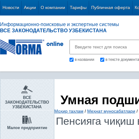
Новости
Акции
О компании
Тарифы
Публичная оферта
К
Информационно-поисковые и экспертные системы
ВСЕ ЗАКОНОДАТЕЛЬСТВО УЗБЕКИСТАНА
в названии
в тексте документ
Умная подш
ВСЕ
ЗАКОНОДАТЕЛЬСТВО
УЗБЕКИСТАНА
Моҳир тахлам
/
Меҳнат муносабатлари
/
Пенсияга чиқиш 
Малое предприятие