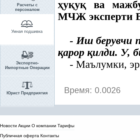
ҳ
у
қ
у
қ
ва мажбу
Расчеты с
персоналом
МЧЖ эксперти Ва
Умная подшивка
- Иш берувчи
қ
арор
қ
илди. У, 
- Маълумки, эр
Экспортно-
Импортные Операции
Время: 0.0026
Юрист Предприятия
Новости
Акции
О компании
Тарифы
Публичная оферта
Контакты