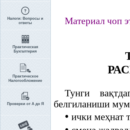
Материал чоп э
Налоги: Вопросы и
ответы
Практическая
Бухгалтерия
РА
Практическое
Налогообложение
Тунги ва
қ
тд
белгиланиши мум
Проверки от А до Я
•
ички ме
ҳ
нат 
•