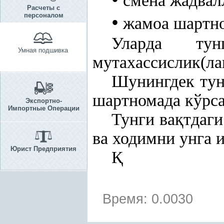
смена жадвал
Расчеты с
персоналом
•
жамоа шартно
Уларда ту
Умная подшивка
мутахассислик(ла
Шунингдек тун
шартномада кўрс
Экспортно-
Импортные Операции
Тунги ва
қ
тдаг
ва ходимни унга
Юрист Предприятия
Қ
Время: 0.0030