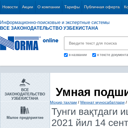
Новости
Акции
О компании
Тарифы
Публичная оферта
К
Информационно-поисковые и экспертные системы
ВСЕ ЗАКОНОДАТЕЛЬСТВО УЗБЕКИСТАНА
в названии
в тексте документ
Умная подш
ВСЕ
ЗАКОНОДАТЕЛЬСТВО
УЗБЕКИСТАНА
Моҳир тахлам
/
Меҳнат муносабатлари
/
Тунги вақтдаги 
Малое предприятие
2021 йил 14 сен