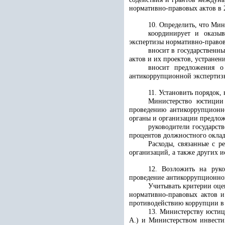
нормативно-правовых актов в 
10. Определить, что Ми
координирует и оказыв
экспертизы нормативно-правов
вносит в государственн
актов и их проектов, устране
вносит предложения о
антикоррупционной экспертизы
11. Установить порядок, 
Министерство юстици
проведению антикоррупционно
органы и организации предло
руководители государст
процентов должностного оклад
Расходы, связанные с р
организаций, а также других и
12. Возложить на руко
проведение антикоррупционной
Учитывать критерии оце
нормативно-правовых актов 
противодействию коррупции в 
13. Министерству юстиц
А.) и Министерством инвести