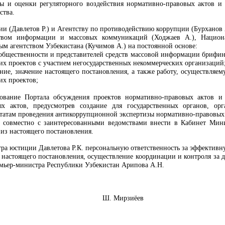
ы и оценки регуляторного воздействия нормативно-правовых актов и
ства.
и (Давлетов Р.) и Агентству по противодействию коррупции (Бурханов 
ством информации и массовых коммуникаций (Ходжаев А.), Национа
 агентством Узбекистана (Кучимов А.) на постоянной основе:
общественности и представителей средств массовой информации брифи
их проектов с участием негосударственных некоммерческих организаций
ание, значение настоящего постановления, а также работу, осуществля
их проектов;
вование Портала обсуждения проектов нормативно-правовых актов и
ых актов, предусмотрев создание для государственных органов, о
ьтатам проведения антикоррупционной экспертизы нормативно-правовых 
к совместно с заинтересованными ведомствами внести в Кабинет Мин
 из настоящего постановления.
тра юстиции Давлетова Р.К. персональную ответственность за эффектив
настоящего постановления, осуществление координации и контроля за де
мьер-министра Республики Узбекистан Арипова А.Н.
Узбекистан Ш. Мирзиёев