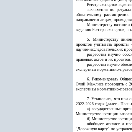
Реестр экспертов ведет
заключения по результ
обязательному рассмотрению 
направляется лицам, проводив
Министерству юстиции (
ведению Реестра экспертов, а
5. Министерству иннов
проектов учитывать проекты,
научно-исследовательских про
разработка научно обо
правовых актов и их проектов
разработка научно обос
экспертизы нормативно-правов
6. Рекомендовать Общес
Олий Мажлисе проводить с 20
экспертизы нормативно-правов
7. Установить, что при 
2022-2026 годах (далее - План-
а) государственные орг
Министерство юстиции заполн
б) Министерство юстици
обобщает чеклист и пре
"Дорожную карту" по устране