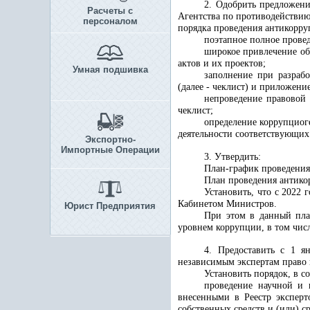
2. Одобрить предложен
Расчеты с
Агентства по противодействию
персоналом
порядка проведения антикорр
поэтапное полное прове
широкое привлечение об
актов и их проектов;
Умная подшивка
заполнение при разраб
(далее - чеклист) и приложение
непроведение правовой
чеклист;
определение коррупциог
деятельности соответствующих
Экспортно-
Импортные Операции
3. Утвердить:
План-график проведения
План проведения антико
Установить, что с 2022 
Кабинет
ом
Министров.
Юрист Предприятия
При этом в данный пла
уровнем коррупции, в том чис
4. Предоставить с 1 я
независимым экспертам право 
Установить порядок, в с
проведение научной и 
внесенными в Реестр эксперт
собственных средств и (или) ср