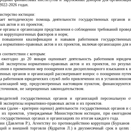
2022-2026 годах.
нистерство юстиции:
ает методическую помощь деятельности государственных органов 
ых актов и их проектов;
ые органы и организации представления о соблюдении требований пров
нии коррупциогенных факторов и норм;
 повышении квалификации и навыков работников государственных
 нормативно-правовых актов и их проектов, включая организацию для
в соответствии с которым:
и
ежегодно до 20 января
оценивает деятельность работников юридич
й экспертизы нормативно-правовых актов и их проектов, по результ
жения о применении мер поощрения или дисциплинарного взыскания к 
венных органов и организаций рассматривают вопрос о поощрении путе
а работников юридических служб либо привлечении их в установленном
еализацией мер, предусмотренных настоящим пунктом, финансируются 
сточников, не запрещенных законодательством.
водителей государственных органов и организаций персональную от
 экспертизы нормативно-правовых актов и их проектов.
нки (далее - критерии оценки) деятельности государственных органов 
и их проектов, утверждаемые Министерством юстиции, при ежегодно
государственных органах и организациях по итогам каждого года.
ии (Давлетов Р.), Агентству по противодействию коррупции (Бурханов
ций и внешней торговли (Кудратов Л.) в двухмесячный срок в целях и