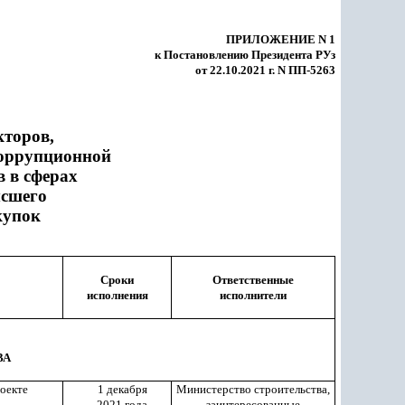
ПРИЛОЖЕНИЕ N 1
к Постановлению Президента РУз
от 22.10.2021 г. N ПП-5263
кторов,
коррупционной
 в сферах
ысшего
купок
Сроки
Ответственные
исполнения
исполнители
ВА
роекте
1 декабря
Министерство строительства,
2021 года
заинтересованные