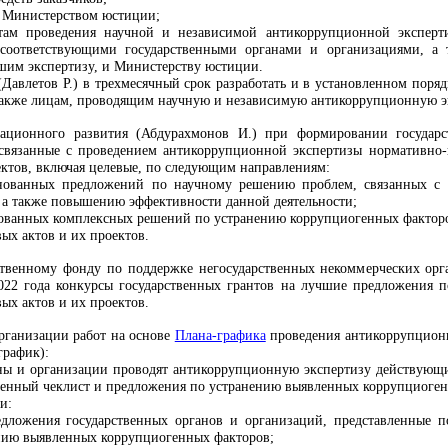
ся Министерством юстиции;
атам проведения научной и независимой антикоррупционной эксперт
соответствующими государственными органами и организациями, а т
шим экспертизу, и Министерству юстиции.
Давлетов Р.) в трехмесячный срок разработать и в установленном поря
 также лицам, проводящим научную и независимую антикоррупционную э
ационного развития (Абдурахмонов И.) при формировании государст
 связанные с проведением антикоррупционной экспертизы нормативно-п
ектов, включая целевые, по следующим направлениям:
снованных предложений по научному решению проблем, связанных с 
, а также повышению эффективности данной деятельности;
нованных комплексных решений по устранению коррупциогенных факторо
ых актов и их проектов.
твенному фонду по поддержке негосударственных некоммерческих орг
22 года конкурсы государственных грантов на лучшие предложения 
ых актов и их проектов.
организации работ на основе
Плана-графика
проведения антикоррупционн
график):
аны и организации проводят антикоррупционную экспертизу действующи
енный чеклист и предложения по устранению выявленных коррупциоген
и:
дложения государственных органов и организаций, представленные п
нию выявленных коррупциогенных факторов;