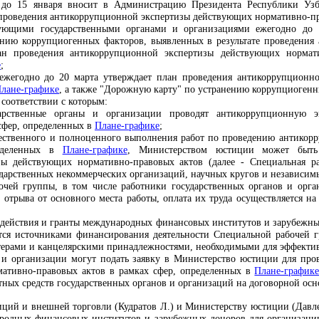
 до 15 января
вносит в Администрацию Президента Республики Узб
я проведения антикоррупционной экспертизы действующих нормативно-пр
вующими государственными органами и организациями ежегодно до 
нию коррупциогенных факторов, выявленных в результате проведения
ан проведения антикоррупционной экспертизы действующих нормат
е
;
ежегодно до 20 м
арта
утверждает план проведения антикоррупционно
лане-графике
, а также "Дорожную карту" по устранению коррупциогенн
 соответствии с которым:
дарственные органы и организации проводят антикоррупционную 
сфер, определенных в
Плане-графике
;
чественного и полноценного выполнения работ по проведению антико
ределенных в
Плане-графике
, Министерством юстиции может быть
ы действующих нормативно-правовых актов (далее - Специальная раб
ударственных некоммерческих организаций, научных кругов и независим
очей группы, в том числе работники государственных органов и орг
 отрыва от основного места работы, оплата их труда осуществляется на
содействия и гранты международных финансовых институтов и зарубежны
тся источниками финансирования деятельности Специальной рабочей г
терами и канцелярскими принадлежностями, необходимыми для эффектив
 и организации могут подать заявку в Министерство юстиции для пр
ативно-правовых актов в рамках сфер, определенных в
Плане-график
тных средств государственных органов и организаций на договорной осн
иций и внешней торговли (Кудратов Л.) и Министерству юстиции (Давле
ародных финансовых институтов и зарубежных доноров для организац