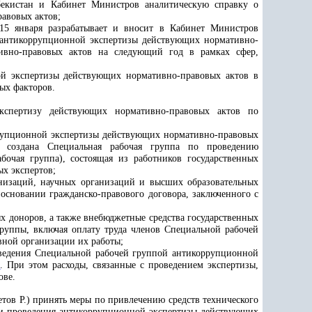
екистан и Кабинет Министров аналитическую справку о
авовых актов;
15 я
нваря
разрабатывает и вносит в Кабинет Министров
 антикоррупционной экспертизы действующих нормативно-
ивно-правовых актов на следующий год в рамках сфер,
й экспертизы действующих нормативно-правовых актов в
ых факторов.
экспертизу действующих нормативно-правовых актов по
ррупционной экспертизы действующих нормативно-правовых
 создана Специальная рабочая группа по проведению
очая группа), состоящая из работников государственных
ых экспертов;
анизаций, научных организаций и высших образовательных
 основании гражданско-правового договора, заключенного с
х доноров, а также внебюджетные средства государственных
руппы, включая оплату труда членов Специальной рабочей
ной организации их работы;
оведения Специальной рабочей группой антикоррупционной
е
. При этом расходы, связанные с проведением экспертизы,
ове.
тов Р.) принять меры по привлечению средств технического
ии проведения антикоррупционной экспертизы действующих