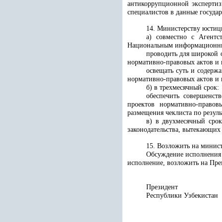
антикоррупционной экспертиз
специалистов в данные государ
14. Министерству юстици
а) совместно с Агент
Национальным информационным
проводить для широкой 
нормативно-правовых актов и 
освещать суть и содерж
нормативно-правовых актов и 
б) в трехмесячный срок:
обеспечить совершенст
проектов нормативно-правов
размещения чеклиста по резул
в) в двухмесячный сро
законодательства, вытекающих
15. Возложить на минис
Обсуждение исполнения 
исполнение, возложить на Пре
Президент
Республики 