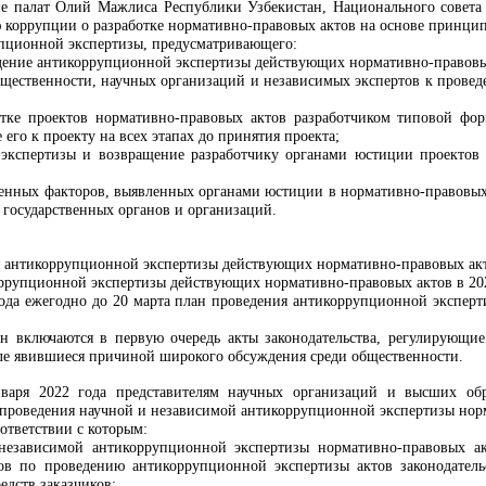
ие палат Олий Мажлиса Республики Узбекистан, Национального совет
 коррупции о разработке нормативно-правовых актов на основе принципа
упционной экспертизы, предусматривающего:
дение антикоррупционной экспертизы действующих нормативно-правовы
щественности, научных организаций и независимых экспертов к прове
отке проектов нормативно-правовых актов разработчиком типовой ф
 его к проекту на всех этапах до принятия проекта;
 экспертизы и возвращение разработчику органами юстиции проектов
енных факторов, выявленных органами юстиции в нормативно-правовых 
 государственных органов и организаций.
 антикоррупционной экспертизы действующих нормативно-правовых акто
ррупционной экспертизы действующих нормативно-правовых актов в 20
года ежегодно до 20 м
арта
план проведения антикоррупционной эксперт
н включаются в первую очередь акты законодательства, регулирующи
ле явившиеся причиной широкого обсуждения среди общественности.
нваря 2022 года представителям научных организаций и высших об
проведения научной и независимой антикоррупционной экспертизы норм
оответствии с которым:
независимой антикоррупционной экспертизы нормативно-правовых ак
ов по проведению антикоррупционной экспертизы актов законодательст
едств заказчиков;