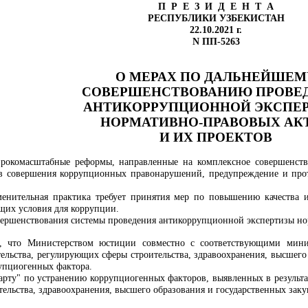
П Р Е З И Д Е Н Т А
РЕСПУБЛИКИ УЗБЕКИСТАН
22.10.2021 г.
N ПП-5263
О МЕРАХ ПО ДАЛЬНЕЙШЕМ
СОВЕРШЕНСТВОВАНИЮ ПРОВЕ
АНТИКОРРУПЦИОННОЙ ЭКСПЕ
НОРМАТИВНО-ПРАВОВЫХ АК
И ИХ ПРОЕКТОВ
ирокомасштабные реформы, направленные на комплексное совершенств
в совершения коррупционных правонарушений, предупреждение и прот
менительная практика требует принятия мер по повышению качества 
ющих условия для коррупции.
вершенствования системы проведения антикоррупционной экспертизы но
, что Министерством юстиции совместно с соответствующими мини
тельства, регулирующих сферы строительства, здравоохранения, высшего
рупциогенных фактора.
рту" по устранению коррупциогенных факторов, выявленных в результ
тельства, здравоохранения, высшего образования и государственных заку