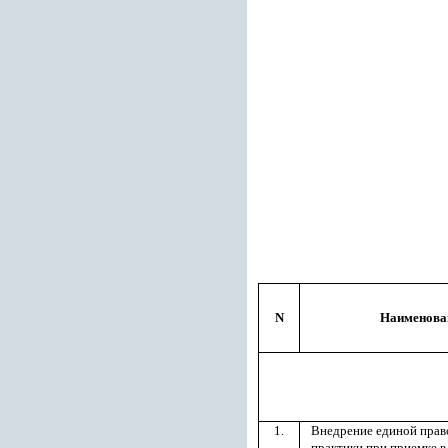
N
Наименова
1.
Внедрение единой пра
практики при приемке 