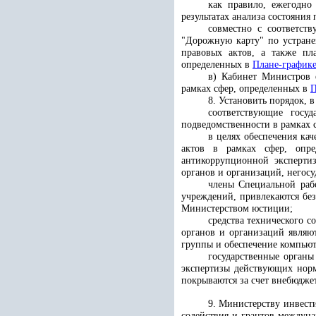
как правило,
ежегодно
результатах анализа состояни
совместно с соответст
"Дорожную карту" по устране
правовых актов, а также пл
определенных в
Плане-график
в) Кабинет Министров 
рамках сфер, определенных в
П
8. Установить порядок, в
соответствующие госу
подведомственности в рамках 
в целях обеспечения ка
актов в рамках сфер, оп
антикоррупционной экспертиз
органов и организаций, негос
члены Специальной раб
учреждений, привлекаются без
Министерством юстиции;
средства технического 
органов и организаций являю
группы и обеспечение компью
государственные органы
экспертизы действующих норм
покрываются за счет внебюдже
9. Министерству инвест
содействия и грантов междун