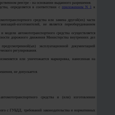
арственном реестре - на основании выданного разрешения.
ства, определяется в соответствии с
приложением N 1
к
омототранспортного средства или замена другой(их) части
анизаций-изготовителей, не является переоборудованием
 и модели автомототранспортного средства осуществляется
асности дорожного движения Министерства внутренних дел
 предусмотренной(ых) эксплуатационной документацией
ческого регулирования.
о изменяется или уничтожается маркировка, нанесенная на
ешения, не допускается.
втомототранспортного средства и (или) изготовлении
нного с ГУБДД, требований законодательства и нормативных