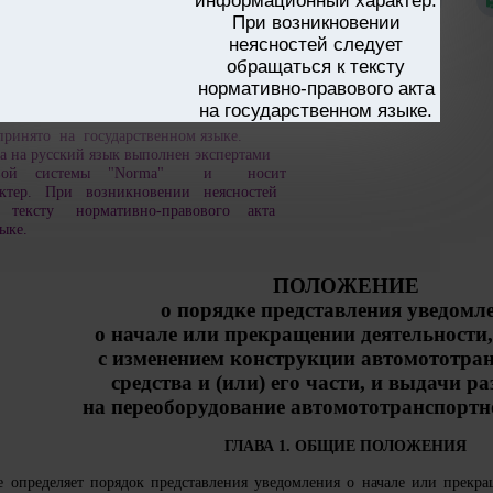
информационный характер.
При возникновении
неясностей следует
обращаться к тексту
нормативно-правового акта
на государственном языке.
ринято на государственном языке.
а на русский язык выполнен экспертами
сковой системы "Norma" и носит
тер. При возникновении неясностей
 тексту нормативно-правового акта
ыке.
ПОЛОЖЕНИЕ
о порядке представления уведомл
о начале или прекращении деятельности,
с изменением конструкции автомототра
средства и (или) его части, и выдачи р
на переоборудование автомототранспортн
ГЛАВА 1. ОБЩИЕ ПОЛОЖЕНИЯ
 определяет порядок представления уведомления о начале или прекра