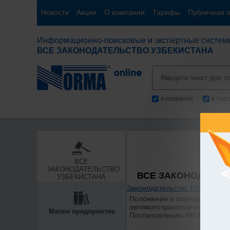
Новости
Акции
О компании
Тарифы
Публичная 
Информационно-поисковые и экспертные систем
ВСЕ ЗАКОНОДАТЕЛЬСТВО УЗБЕКИСТАНА
в названии
в тек
ВСЕ
ЗАКОНОДАТЕЛЬСТВО
ВСЕ ЗАКОНОДАТЕЛ
УЗБЕКИСТАНА
Законодательство РУз
/
Отдел
Положение о порядке предст
автомототранспортного средс
Малое предприятие
Постановлению КМ РУз от 30.1