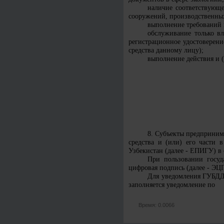
наличие соответствующе
сооружений, производственных
выполнение требований 
обслуживание только вл
регистрационное удостоверен
средства данному лицу);
выполнение действия и (
8. Субъекты предприним
средства и (или) его части 
Узбекистан (далее - ЕПИГУ) в 
При пользовании госуд
цифровая подпись (далее - ЭЦП
Для уведомления ГУБДД 
заполняется уведомление по
Время: 0.0066