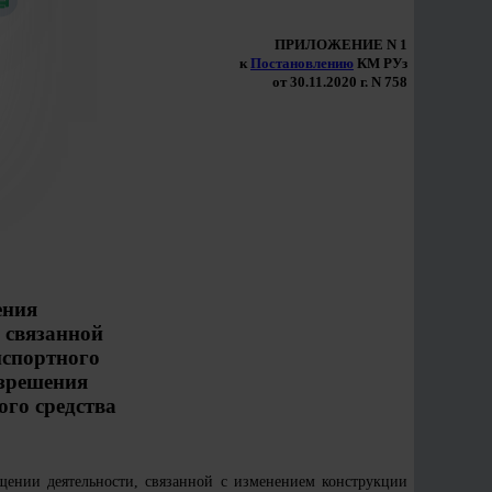
ПРИЛОЖЕНИЕ N 1
к
Постановлению
КМ РУз
от 30.11.2020 г. N 758
ения
 связанной
нспортного
азрешения
ого средства
щении деятельности, связанной с изменением конструкции