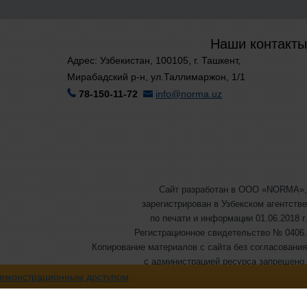
Наши контакты
Адрес: Узбекистан, 100105, г. Ташкент,
Мирабадский р-н, ул.Таллимаржон, 1/1
78-150-11-72
info@norma.uz
Сайт разработан в ООО «NORMA»,
зарегистрирован в Узбекском агентстве
по печати и информации 01.06.2018 г.
Регистрационное свидетельство № 0406.
Копирование материалов с сайта без согласования
с администрацией ресурса запрещено.
© ООО «NORMA», 2007-2026 г. Все права защищены.
емонстрационным доступом
©