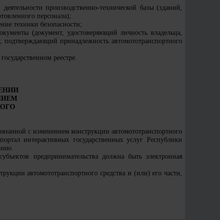
деятельности производственно-технической базы (зданий,
товленного персонала);
ение техники безопасности;
окументы (документ, удостоверяющий личность владельца,
нт, подтверждающий принадлежность автомототранспортного
 государственном реестре.
ЕНИИ
НИЕМ
НОГО
вязанной с изменением конструкции автомототранспортного
портал интерактивных государственных услуг Республики
нию.
убъектов предпринимательства должна быть электронная
рукции автомототранспортного средства и (или) его части,