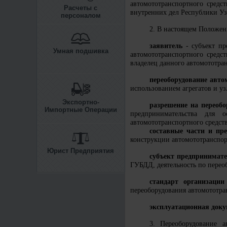
автомототранспортного средс
Расчеты с
внутренних дел Республики Уз
персоналом
2. В настоящем Положен
заявитель
- субъект пр
Умная подшивка
автомототранспортного средс
владелец данного автомототран
переоборудование авто
использованием агрегатов и у
Экспортно-
разрешение на переобо
Импортные Операции
предпринимательства для 
автомототранспортного средств
составные части и пре
конструкции автомототранспор
Юрист Предприятия
субъект предпринимате
ГУБДД, деятельность по переоб
стандарт организации
переоборудования автомототран
эксплуатационная док
3. Переоборудование а