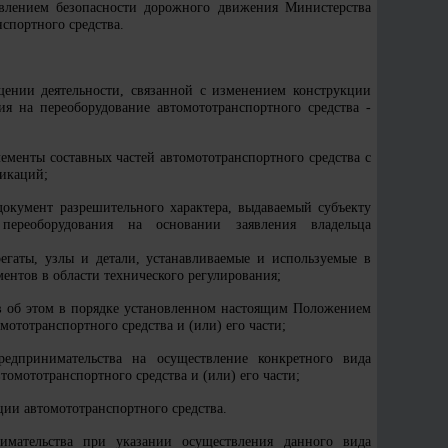
равлением безопасности дорожного движения Министерства
спортного средства.
щении деятельности, связанной с изменением конструкции
ия на переоборудование автомототранспортного средства -
ементы составных частей автомототранспортного средства с
фикаций;
окумент разрешительного характера, выдаваемый субъекту
переоборудования на основании заявления владельца
егаты, узлы и детали, устанавливаемые и используемые в
ентов в области технического регулирования;
в об этом в порядке установленном настоящим Положением
ототранспортного средства и (или) его части;
едпринимательства на осуществление конкретного вида
томототранспортного средства и (или) его части;
ии автомототранспортного средства.
нимательства при указании осуществления данного вида