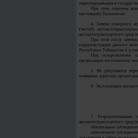
переоборудования в государств
При этом перечень изм
настоящему Положению.
4. Замена номерного аг
(частей) автомототранспортн
автомототранспортного средств
При этом после замены 
перерегистрация данного авт
Республики Узбекистан в уста
При осуществлении за
организации-изготовителя, не
5. Не допускается пере
номерных агрегатах организац
6. Эксплуатация автомот
7. Разрешительными т
автомототранспортного средств
обязательное соблюдение
обязательное соблюдени
документов в сфере экологиии