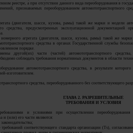
енном реестре, а при отсутствии данного вида переоборудования в госуд
енений, признаваемых переоборудованием автомототранспортного сред
регата (двигателя, шасси, кузова, рамы) такой же марки и модели авт
ого средства, предусмотренных эксплуатационной документацией орг
а.
номерного агрегата (двигателя, шасси, кузова, рамы) такой же марки
омототранспортного средства в органах Государственной службы безоп
новленном порядке.
мены другой(их) части (частей) автомототранспортного средства,
обходимо соблюдать требования нормативных документов в области техни
оборудование автомототранспортного средства, в результате которог
ией-изготовителем.
отранспортного средства, переоборудованного без соответствующего разр
ГЛАВА 2. РАЗРЕШИТЕЛЬНЫЕ
ТРЕБОВАНИЯ И УСЛОВИЯ
ребованиями и условиями при осуществлении переоборудования а
а и (или) его части являются:
 законодательства;
е требований соответствующего стандарта организации (Тs), согласова
, санитарных правил, норм и гигиенических нормативов;