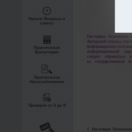
Налоги: Вопросы и
ответы
Настоящее Положение п
Авторский перевод текст
информационно-пои
Практическая
информационный харак
Бухгалтерия
следует обращаться к
на государственном яз
Практическое
Налогообложение
Проверки от А до Я
1. Настоящее Положение