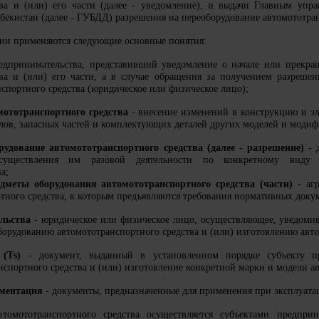
тва и (или) его части (далее - уведомление), и выдачи Главным уп
бекистан (далее - ГУБДД) разрешения на переоборудование автомототран
ии применяются следующие основные понятия:
едпринимательства, представивший уведомление о начале или прекра
тва и (или) его части, а в случае обращения за получением разрешен
спортного средства (юридическое или физическое лицо);
мототранспортного средства
- внесение изменений в конструкцию и эл
злов, запасных частей и комплектующих деталей других моделей и моди
рудование автомототранспортного средства (далее - разрешение)
- д
осуществления им разовой деятельности по конкретному виду 
а;
дметы оборудования автомототранспортного средства (части)
- агр
тного средства, к которым предъявляются требования нормативных докум
льства
- юридическое или физическое лицо, осуществляющее, уведоми
орудованию автомототранспортного средства и (или) изготовлению автом
 (Тs)
- документ, выданный в установленном порядке субъекту пр
спортного средства и (или) изготовление конкретной марки и модели ав
ументация
- документы, предназначенные для применения при эксплуатац
втомототранспортного средства осуществляется субъектами предпри