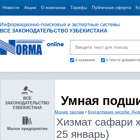
Новости
Акции
О компании
Тарифы
Публичная оферта
К
Информационно-поисковые и экспертные системы
ВСЕ ЗАКОНОДАТЕЛЬСТВО УЗБЕКИСТАНА
в названии
в тексте документ
Умная подш
ВСЕ
ЗАКОНОДАТЕЛЬСТВО
УЗБЕКИСТАНА
Моҳир тахлам
/
Бухгалтерия ҳисоби. Ауд
Хизмат сафари х
Малое предприятие
25 январь)