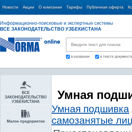
Новости
Акции
О компании
Тарифы
Публичная оферта
К
Информационно-поисковые и экспертные системы
ВСЕ ЗАКОНОДАТЕЛЬСТВО УЗБЕКИСТАНА
в названии
в тексте документ
Умная подш
ВСЕ
ЗАКОНОДАТЕЛЬСТВО
УЗБЕКИСТАНА
Умная подшивка
самозанятые ли
Малое предприятие