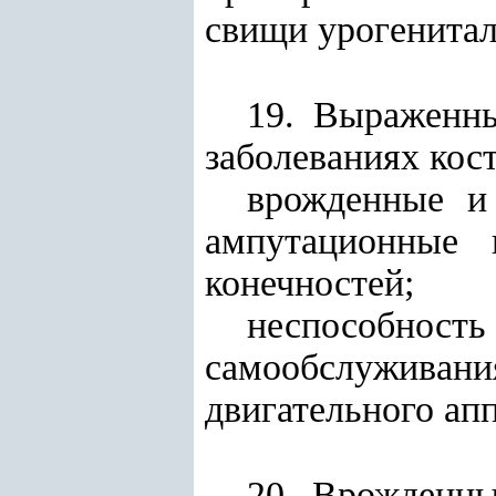
свищи урогенитал
19. Выраженн
заболеваниях кос
врожденные и
ампутационные
конечностей;
неспособно
самообслужива
двигательного апп
20. Врожденны