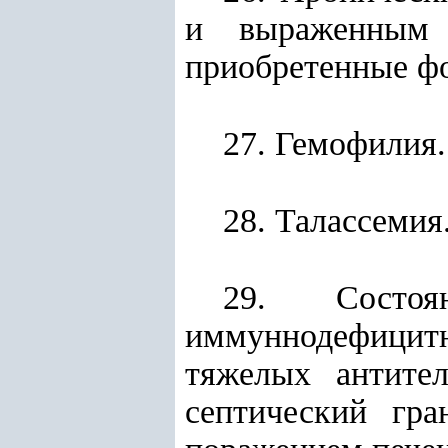
и выраженным 
приобретенные фор
27. Гемофилия.
28. Талассемия
29. Состоя
иммуннодефицитн
тяжелых антите
септический гр