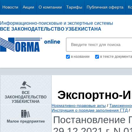
Новости
Акции
О компании
Тарифы
Публичная оферта
К
Информационно-поисковые и экспертные системы
ВСЕ ЗАКОНОДАТЕЛЬСТВО УЗБЕКИСТАНА
в названии
в тексте документ
Экспортно-
ВСЕ
ЗАКОНОДАТЕЛЬСТВО
УЗБЕКИСТАНА
Нормативно-правовые акты
/
Таможенное
Инструкция о порядке заполнения ГТД
/
Постановление Г
Малое предприятие
29.12.2021 г. N 