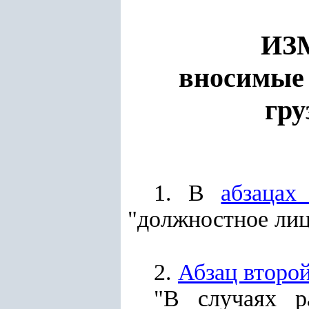
ИЗ
вносимые
гру
1. В
абзацах
"должностное лиц
2.
Абзац второ
"В случаях р