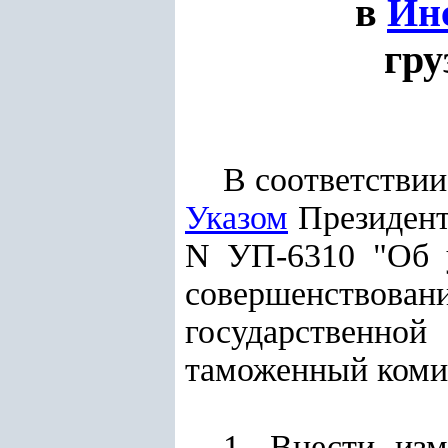
в
Ин
гру
В соответстви
Указом
Президента
N УП-6310 "Об 
совершенствов
государственн
таможенный коми
1. Внести из