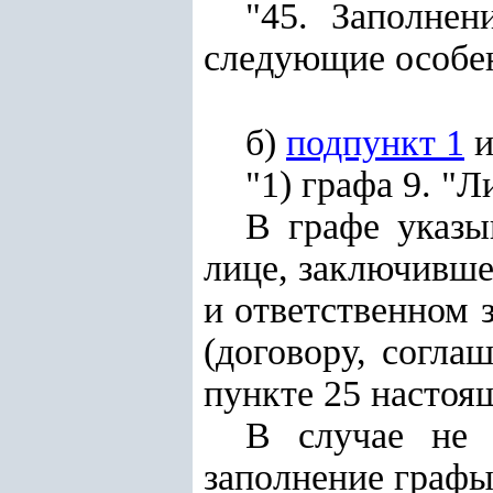
"45. Заполнен
следующие особен
б)
подпункт 1
и
"1) графа 9. "
В графе указы
лиц
е
, заключивше
и ответственн
о
м 
(договору, согла
пункте 25 настоя
В случае не 
заполнение графы 