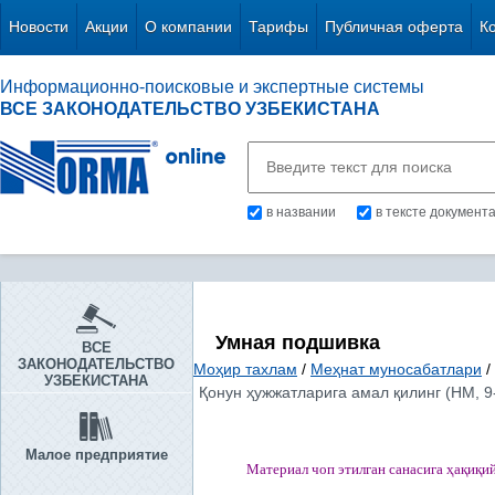
Новости
Акции
О компании
Тарифы
Публичная оферта
К
Информационно-поисковые и экспертные системы
ВСЕ ЗАКОНОДАТЕЛЬСТВО УЗБЕКИСТАНА
в названии
в тексте документ
Умная подшивка
ВСЕ
ЗАКОНОДАТЕЛЬСТВО
Моҳир тахлам
/
Меҳнат муносабатлари
/
УЗБЕКИСТАНА
Қонун ҳужжатларига амал қилинг (НМ, 9
Малое предприятие
Материал чоп этилган
санасига
ҳ
а
қ
и
қ
и