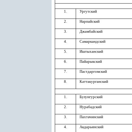
1.
Ургутский
2.
Нарпайский
3.
Джамбайский
4.
Самаркандский
5.
Иштыханский
6.
Пайарыкский
7.
Пастдаргомский
8.
Каттакурганский
1.
Булунгурский
2.
Нурабадский
3.
Пахтачинский
4.
Акдарьинский