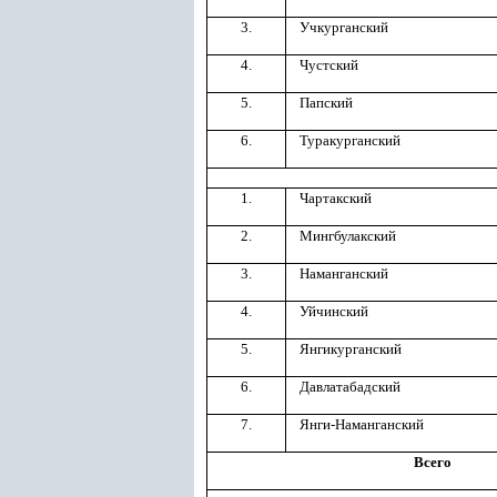
3.
Учкурганский
4.
Чустский
5.
Папский
6.
Туракурганский
1.
Чартакский
2.
Мингбулакский
3.
Наманганский
4.
Уйчинский
5.
Янгикурганский
6.
Давлатабадский
7.
Янги-Наманганский
Всего