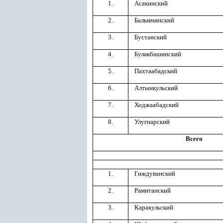
1.
Асакинский
2.
Балыкчинский
3.
Бустанский
4.
Булакбашинский
5.
Пахтаабадский
6.
Алтынкульский
7.
Ходжаабадский
8.
Улугнарский
Всего
1.
Гиждуванский
2.
Рамитанский
3.
Каракульский