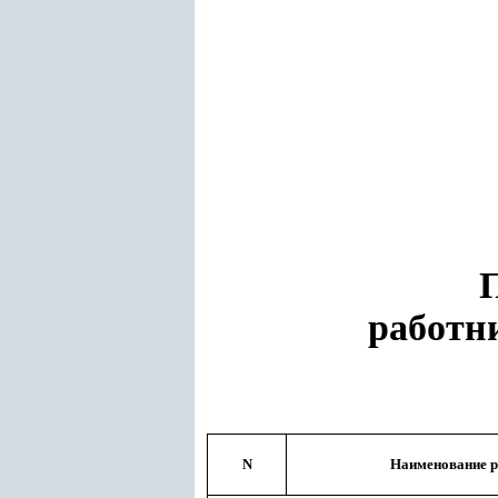
работн
N
Наименование р