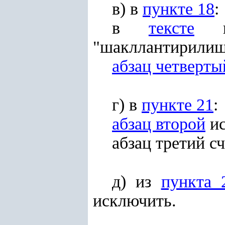
в) в
пункте 18
:
в
тексте
на
"шакллантирилиш
абзац четверты
г) в
пункте 21
:
абзац второй
ис
абзац третий с
д) из
пункта 
исключить.