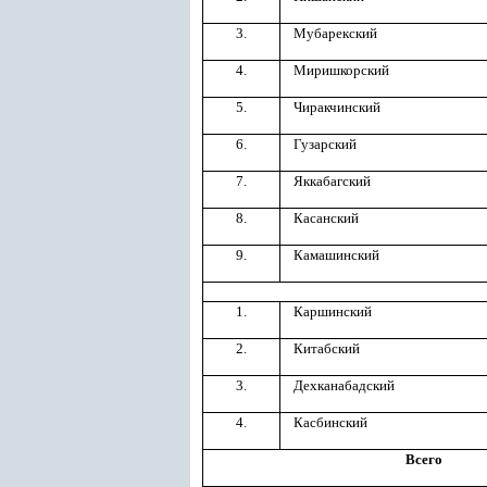
3.
Мубарекский
4.
Миришкорский
5.
Чиракчинский
6.
Гузарский
7.
Яккабагский
8.
Касанский
9.
Камашинский
1.
Каршинский
2.
Китабский
3.
Дехканабадский
4.
Касбинский
Всего