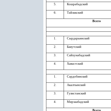
5.
Кошрабадский
6.
Тайлакский
Всего
1.
Сырдарьинский
2.
Баяутский
3.
Сайхунабадский
4.
Хавастский
1.
Сардобинский
2.
Акалтынский
3.
Гулистанский
4.
Мирзаабадский
Всего