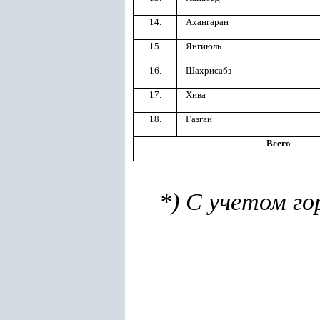
14.
Ахангаран
15.
Янгиюль
16.
Шахрисабз
17.
Хива
18.
Газган
Всего
*) С учетом го