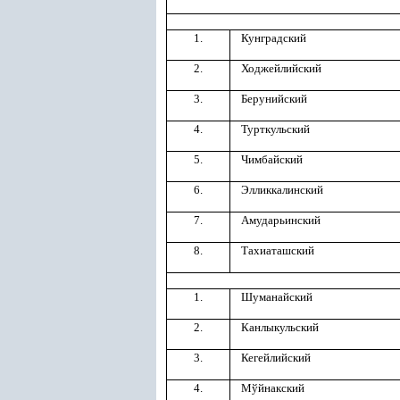
1.
Кунградский
2.
Ходжейлийский
3.
Берунийский
4.
Турткульский
5.
Чимбайский
6.
Элликкалинский
7.
Амударьинский
8.
Тахиаташский
1.
Шуманайский
2.
Канлыкульский
3.
Кегейлийский
4.
Мўйнакский