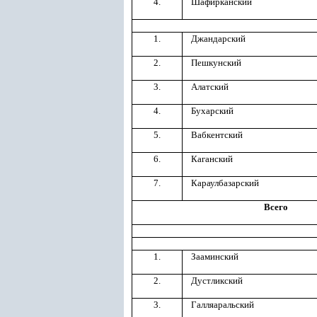
4.
Шафирканский
1.
Джандарский
2.
Пешкунский
3.
Алатский
4.
Бухарский
5.
Вабкентский
6.
Каганский
7.
Караулбазарский
Всего
1.
Зааминский
2.
Дустликский
3.
Галляаральский