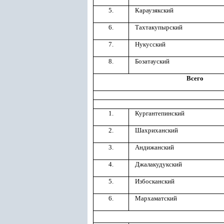
5.
Караузякский
6.
Тахтакупырский
7.
Нукусский
8.
Бозатауский
Всего
1.
Кургантепинский
2.
Шахриханский
3.
Андижанский
4.
Джалакудукский
5.
Избосканский
6.
Мархаматский