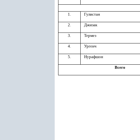
1.
Гулистан
2.
Джизак
3.
Термез
4.
Ургенч
5.
Нурафшон
Всего