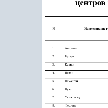
центров
N
Наименование г
1.
Андижан
2.
Бухара
3.
Карши
4.
Навои
5.
Наманган
6.
Нукус
7.
Самарканд
8.
Фергана