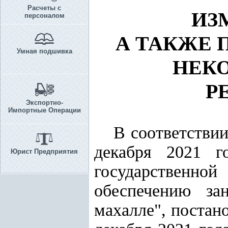
Расчеты с
ИЗ
персоналом
А ТАКЖЕ 
Умная подшивка
НЕКО
Р
Экспортно-
Импортные Операции
В соответстви
декабря 2021 г
Юрист Предприятия
государственно
обеспечению за
махалле", постан