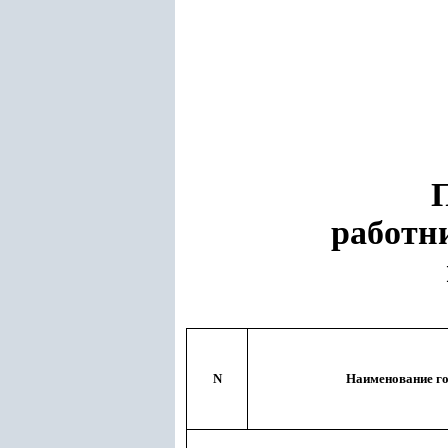
работн
N
Наименование г