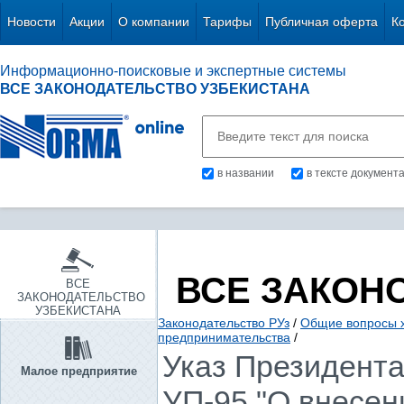
Новости
Акции
О компании
Тарифы
Публичная оферта
К
Информационно-поисковые и экспертные системы
ВСЕ ЗАКОНОДАТЕЛЬСТВО УЗБЕКИСТАНА
в названии
в тексте документ
ВСЕ ЗАКОН
ВСЕ
ЗАКОНОДАТЕЛЬСТВО
УЗБЕКИСТАНА
Законодательство РУз
/
Общие вопросы х
предпринимательства
/
Указ Президента 
Малое предприятие
УП-95 "О внесен