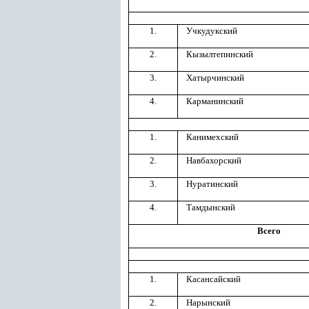
1.
Учкудукский
2.
Кызылтепинский
3.
Хатырчинский
4.
Карманинский
1.
Канимехский
2.
Навбахорский
3.
Нуратинский
4.
Тамдынский
Всего
1.
Касансайский
2.
Нарынский