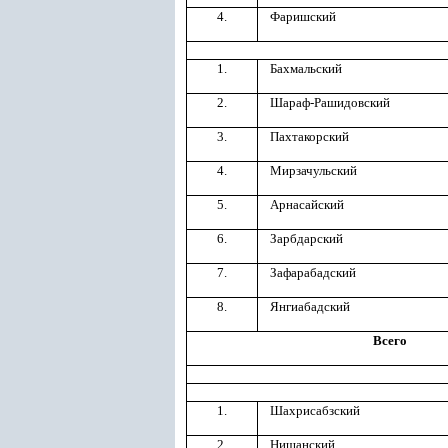
4.
Фаришский
1.
Бахмальский
2.
Шараф-Рашидовский
3.
Пахтакорский
4.
Мирзачульский
5.
Арнасайский
6.
Зарбдарский
7.
Зафарабадский
8.
Янгиабадский
Всего
1.
Шахрисабзский
2.
Нишанский