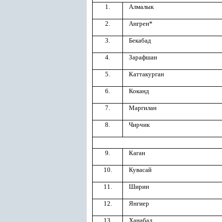
1.
Алмалык
2.
Ангрен*
3.
Бекабад
4.
Зарафшан
5.
Каттакурган
6.
Коканд
7.
Маргилан
8.
Чирчик
9.
Каган
10.
Кувасай
11.
Ширин
12.
Янгиер
13.
Ханабад