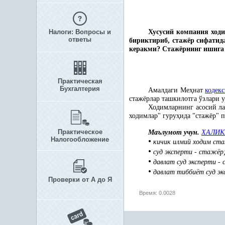
Налоги: Вопросы и
Хусусий компания ход
ответы
бириктириб, стажёр сифати
керакми? Стажёрнинг ишиг
Практическая
Бухгалтерия
Амалдаги Ме
ҳ
нат
кодек
стажёрлар ташкилотга ўзлари 
Ходимларнинг асосий л
ходимлар" гуру
ҳ
ида "стажёр" 
Практическое
Маълумот учун.
ХАЛИК
Налогообложение
•
кичик илмий ходим ст
•
суд эксперти - стажёр
•
давлат суд эксперти -
•
давлат тиббиёт суд эк
Проверки от А до Я
Время: 0.0028