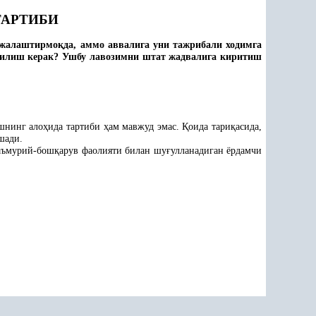
ТАРТИБИ
ежалаштирмо
қ
да, аммо аввалига уни тажрибали ходимга
илиш керак? Ушбу лавозимни штат жадвалига киритиш
шнинг ало
ҳ
ида тартиби
ҳ
ам мавжуд эмас.
Қ
оида тари
қ
асида,
шади.
аъмурий-бош
қ
арув фаолияти билан шу
ғ
улланадиган ёрдамчи