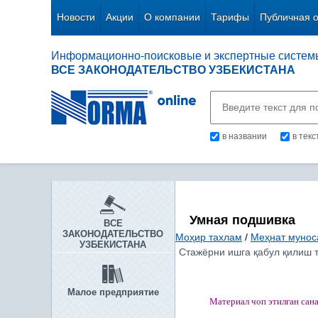
Новости
Акции
О компании
Тарифы
Публичная 
Информационно-поисковые и экспертные систем
ВСЕ ЗАКОНОДАТЕЛЬСТВО УЗБЕКИСТАНА
в названии
в тек
Умная подшивка
ВСЕ
ЗАКОНОДАТЕЛЬСТВО
Моҳир тахлам
/
Меҳнат мунос
УЗБЕКИСТАНА
Стажёрни ишга қабул қилиш т
Малое предприятие
Материал чоп этилган
сан