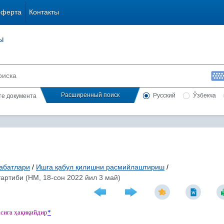
оферта
Контакты
ы
Расширенный поиск
Русский
Ўзбекча
сте документа
абатлари
/
Ишга қабул қилишни расмийлаштириш
/
артиби (НМ, 18-сон 2022 йил 3 май)
асига
ҳ
а
қ
и
қ
ийдир
*