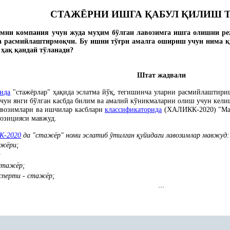
СТАЖЁРНИ ИШГА
Қ
АБУЛ
Қ
ИЛИШ 
имни компания учун жуда му
ҳ
им бўлган лавозимга ишга олишни р
да расмийлаштирмо
қ
чи. Бу ишни тў
ғ
ри амалга ошириш учун нима
қ
а
ҳ
а
қ
қ
андай тўланади?
Штат жадвали
сида
"стажёрлар"
ҳ
а
қ
ида эслатма йў
қ
, тегишинча уларни расмийлаштири
учун янги бўлган касбда билим ва амалий кўникмаларни олиш учун кели
авозимлари ва ишчилар касблари
классификаторида
(
ХАЛИКК
-2020) "М
позицияси мавжуд.
К-2020
да "стажёр" номи эслатиб ўтилган
қ
уйидаги лавозимлар мавжуд:
ажёри;
;
 стажёр;
сперти - стажёр;
...