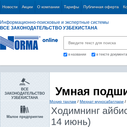
Новости
Акции
О компании
Тарифы
Публичная оферта
К
Информационно-поисковые и экспертные системы
ВСЕ ЗАКОНОДАТЕЛЬСТВО УЗБЕКИСТАНА
в названии
в тексте документ
Умная подш
ВСЕ
ЗАКОНОДАТЕЛЬСТВО
УЗБЕКИСТАНА
Моҳир тахлам
/
Меҳнат муносабатлари
/
Ходимнинг айбис
Малое предприятие
14 июнь)