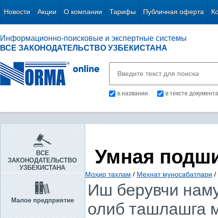
Новости
Акции
О компании
Тарифы
Публичная оферта
К
Информационно-поисковые и экспертные системы
ВСЕ ЗАКОНОДАТЕЛЬСТВО УЗБЕКИСТАНА
в названии
в тексте документ
Умная подш
ВСЕ
ЗАКОНОДАТЕЛЬСТВО
УЗБЕКИСТАНА
Моҳир тахлам
/
Меҳнат муносабатлари
/
Иш берувчи наму
Малое предприятие
олиб ташлашга м