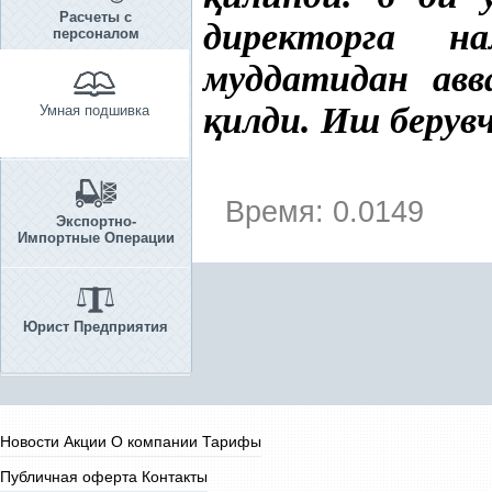
Расчеты с
директорга н
персоналом
муддатидан ав
қ
илди. Иш берув
Умная подшивка
Время: 0.0149
Экспортно-
Импортные Операции
Юрист Предприятия
Новости
Акции
О компании
Тарифы
Публичная оферта
Контакты