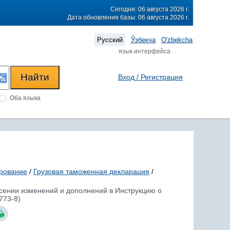
Сегодня: 06 августа 2026 г.
Дата обновления базы: 06 августа 2026 г.
Русский
Ўзбекча
O'zbekcha
язык интерфейса
Вход / Регистрация
Оба языка
рование
/
Грузовая таможенная декларация
/
несении изменений и дополнений в Инструкцию о
773-8)