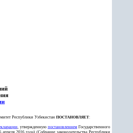
ний
ния
ии
омитет Республики Узбекистан
ПОСТАНОВЛЯЕТ
:
екларации
, утвержденную
постановлением
Государственного
6 апреля 2016 года) (Собрание законодательства Республики