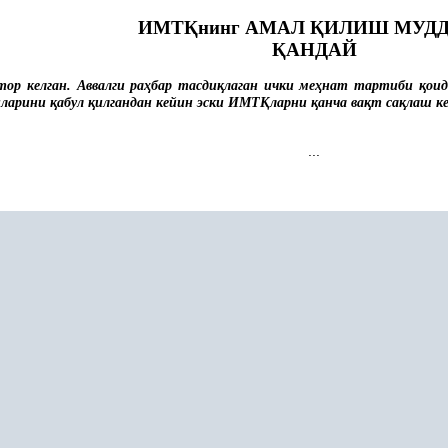
ИМТ
Қ
нинг АМАЛ
Қ
ИЛИШ МУД
Қ
АНДАЙ
ор келган. Аввалги ра
ҳ
бар тасди
қ
лаган ички ме
ҳ
нат тартиби
қ
ои
иларини
қ
абул
қ
илгандан кейин эски ИМТ
Қ
ларни
қ
анча ва
қ
т са
қ
лаш к
...