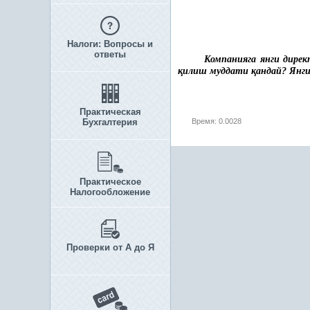
Налоги: Вопросы и
ответы
Компанияга янги директ
қ
илиш муддати
қ
андай? Янг
Практическая
Бухгалтерия
Время: 0.0028
Практическое
Налогообложение
Проверки от А до Я