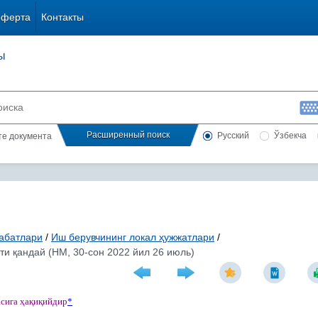
оферта
Контакты
ы
Расширенный поиск
Русский
Ўзбекча
сте документа
абатлари
/
Иш берувчининг локал ҳужжатлари
/
и қандай (НМ, 30-сон 2022 йил 26 июль)
асига
ҳ
а
қ
и
қ
ийдир
*