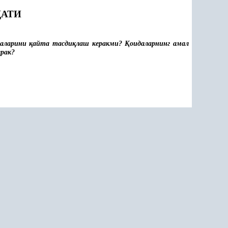
ДАТИ
даларини
қ
айта тасди
қ
лаш керакми?
Қ
оидаларнинг амал
ерак?