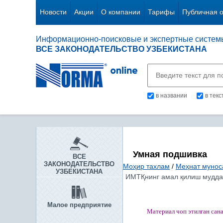
Новости
Акции
О компании
Тарифы
Публичная 
Информационно-поисковые и экспертные систем
ВСЕ ЗАКОНОДАТЕЛЬСТВО УЗБЕКИСТАНА
в названии
в тек
Умная подшивка
ВСЕ
ЗАКОНОДАТЕЛЬСТВО
Моҳир тахлам
/
Меҳнат мунос
УЗБЕКИСТАНА
ИМТҚнинг амал қилиш муддат
Малое предприятие
Материал чоп этилган
сан