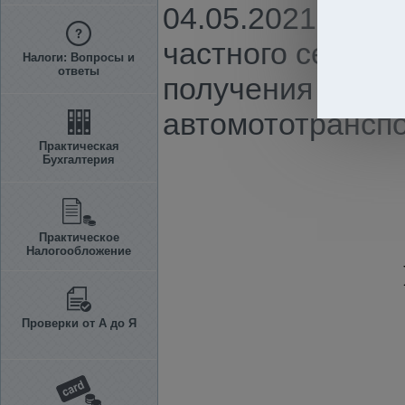
04.05.2021 г. N
частного сектор
Налоги: Вопросы и
ответы
получения водит
автомототрансп
Практическая
Бухгалтерия
Практическое
Налогообложение
Проверки от А до Я