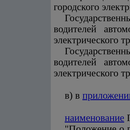
городского элект
Государствен
водителей автом
электрического т
Государстве
водителей автом
электрического т
в) в
приложени
наименование
П
"Положение о 