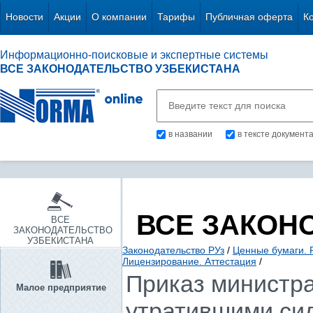
Новости
Акции
О компании
Тарифы
Публичная оферта
К
Информационно-поисковые и экспертные системы
ВСЕ ЗАКОНОДАТЕЛЬСТВО УЗБЕКИСТАНА
в названии
в тексте документ
ВСЕ ЗАКОН
ВСЕ
ЗАКОНОДАТЕЛЬСТВО
УЗБЕКИСТАНА
Законодательство РУз
/
Ценные бумаги. 
Лицензирование. Аттестация
/
Приказ министра
Малое предприятие
утратившими сил