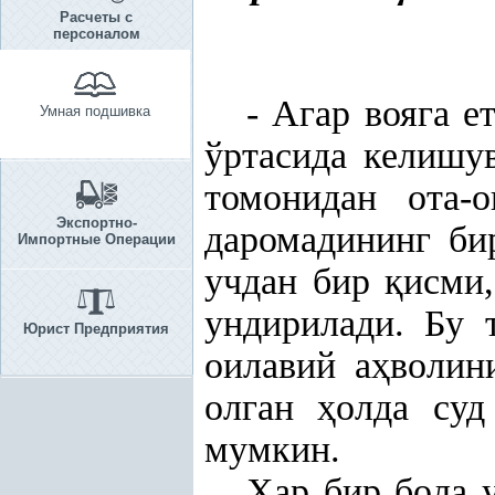
Расчеты с
персоналом
- Агар вояга 
Умная подшивка
ўртасида келишу
томонидан ота-
Экспортно-
даромадининг би
Импортные Операции
учдан бир
қ
исми,
ундирилади. Бу 
Юрист Предприятия
оилавий а
ҳ
волин
олган
ҳ
олда суд
мумкин.
Ҳ
ар бир бола 