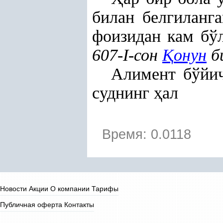
билан белгиланг
фоизидан кам бў
607-I-сон
Қ
онун
б
Алимент бўй
суднинг
ҳ
ал
Время: 0.0118
Новости
Акции
О компании
Тарифы
Публичная оферта
Контакты