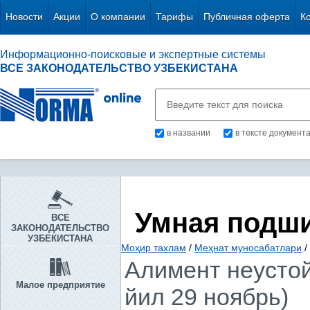
Новости
Акции
О компании
Тарифы
Публичная оферта
К
Информационно-поисковые и экспертные системы
ВСЕ ЗАКОНОДАТЕЛЬСТВО УЗБЕКИСТАНА
в названии
в тексте документ
Умная подш
ВСЕ
ЗАКОНОДАТЕЛЬСТВО
УЗБЕКИСТАНА
Моҳир тахлам
/
Меҳнат муносабатлари
/
Алимент неустой
Малое предприятие
йил 29 ноябрь)