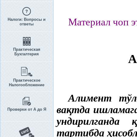
Материал чоп э
Налоги: Вопросы и
ответы
Практическая
Бухгалтерия
А
Практическое
Налогообложение
Алимент тўл
ва
қ
тда ишламага
Проверки от А до Я
ундирилганда
тартибда
ҳ
исоб