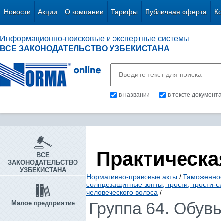
Новости
Акции
О компании
Тарифы
Публичная оферта
К
Информационно-поисковые и экспертные системы
ВСЕ ЗАКОНОДАТЕЛЬСТВО УЗБЕКИСТАНА
в названии
в тексте документ
Практическа
ВСЕ
ЗАКОНОДАТЕЛЬСТВО
УЗБЕКИСТАНА
Нормативно-правовые акты
/
Таможенное
солнцезащитные зонты, трости, трости-си
человеческого волоса
/
Группа 64. Обувь
Малое предприятие