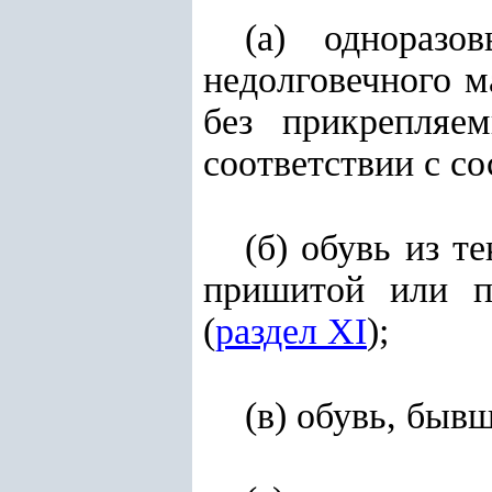
(а) однораз
недолговечного м
без прикрепляе
соответствии с с
(б) обувь из т
пришитой или п
(
раздел XI
);
(в) обувь, быв