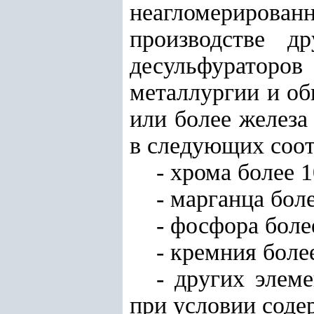
неагломерирова
производстве д
десульфураторо
металлургии и об
или более железа
в следующих соо
- хрома более 
- марганца бол
- фосфора боле
- кремния боле
- других элем
при условии соде