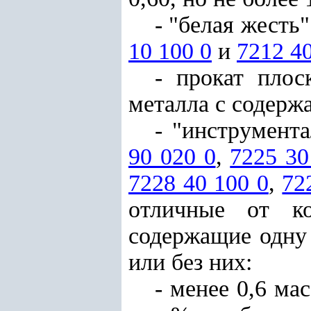
- "белая жесть
10 100 0
и
7212 40
- прокат пло
металла с содерж
- "инструмент
90 020 0
,
7225 30
7228 40 100 0
,
72
отличные от ко
содержащие одну
или без них:
- менее 0,6 ма