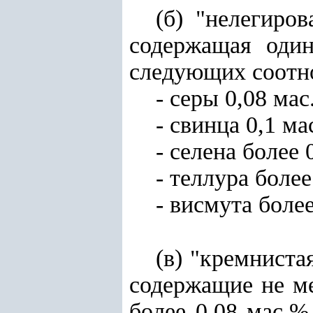
(б) "нелегиров
содержащая оди
следующих соотн
- серы 0,08 мас
- свинца 0,1 ма
- селена более 
- теллура более
- висмута более
(в) "кремниста
содержащие не ме
более 0,08 мас.%