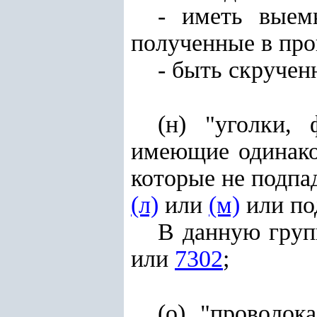
- иметь выем
полученные в про
- быть скручен
(н) "уголки,
имеющие одинако
которые не подпа
(л)
или
(м)
или по
В данную груп
или
7302
;
(о) "проволок