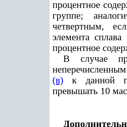
процентное содер
группе; анало
четвертным, ес
элемента сплава
процентное содер
В случае пр
неперечисленным
(в)
к данной гр
превышать 10 мас
Дополнительн