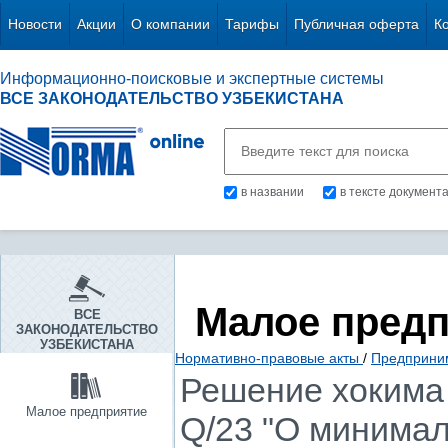
Новости
Акции
О компании
Тарифы
Публичная оферта
К
Информационно-поисковые и экспертные системы
ВСЕ ЗАКОНОДАТЕЛЬСТВО УЗБЕКИСТАНА
в названии
в тексте документ
Малое пред
ВСЕ
ЗАКОНОДАТЕЛЬСТВО
УЗБЕКИСТАНА
Нормативно-правовые акты
/
Предприни
Решение хокима г
Малое предприятие
Q/23 "О минима