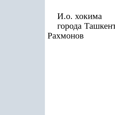
И.о. хокима
горо
Рахмонов