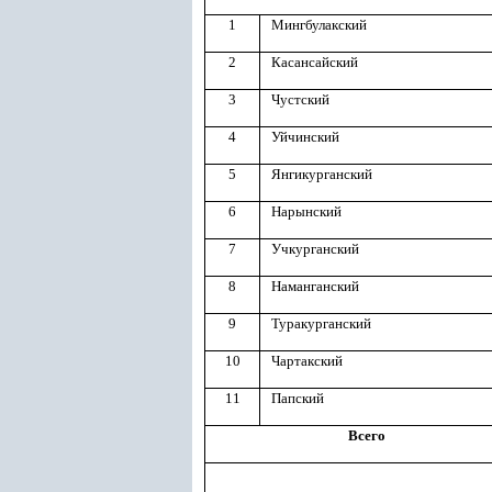
1
Мингбулакский
2
Касансайский
3
Чустский
4
Уйчинский
5
Янгикурганский
6
Нарынский
7
Учкурганский
8
Наманганский
9
Туракурганский
10
Чартакский
11
Папский
Всего