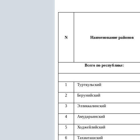
N
Наименование районов
Всего по республике:
1
Турткульский
2
Берунийский
3
Элликкалинский
4
Амударьинский
5
Ходжейлийский
6
Тахиаташский