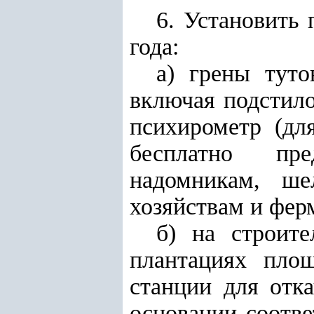
6. Установить 
года:
а) грены тут
включая подстило
психирометр (дл
бесплатно пре
надомникам, ше
хозяйствам и фер
б) на строит
плантациях пло
станции для отк
основании соотв