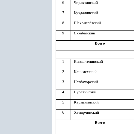
6
Чиракчинский
7
Кукдалинский
8
Шахрисабзский
9
Яккабагский
Всего
1
Кызылтепинский
2
Канимехский
3
Навбахорский
4
Нуратинский
5
Карманинский
6
Хатырчинский
Всего