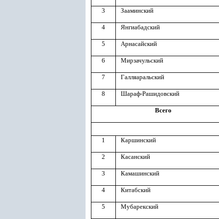
3
Зааминский
4
Янгиабадский
5
Арнасайский
6
Мирзачульский
7
Галляаральский
8
Шараф-Рашидовский
Всего
1
Каршинский
2
Касанский
3
Камашинский
4
Китабский
5
Мубарекский