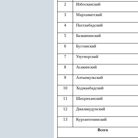
2
Избосканский
3
Мархаматский
4
Пахтаабадский
5
Балыкчинский
6
Бустанский
7
Улугнорский
8
Асакинский
9
Алтынкульский
10
Ходжаабадский
11
Шахриханский
12
Джалакудукский
13
Кургантепинский
Всего