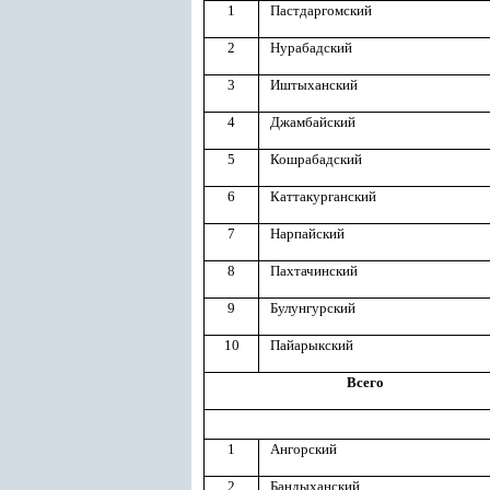
1
Пастдаргомский
2
Нурабадский
3
Иштыханский
4
Джамбайский
5
Кошрабадский
6
Каттакурганский
7
Нарпайский
8
Пахтачинский
9
Булунгурский
10
Пайарыкский
Всего
1
Ангорский
2
Бандыханский