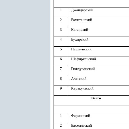
1
Джандарский
2
Рамитанский
3
Каганский
4
Бухарский
5
Пешкунский
6
Шафирканский
7
Гиждуванский
8
Алатский
9
Каракульский
Всего
1
Фаришский
2
Бахмальский