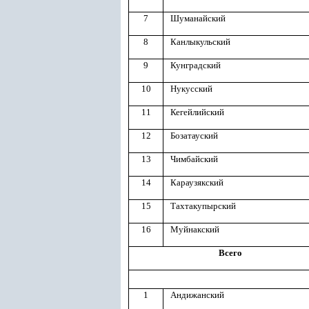
7
Шуманайский
8
Канлыкульский
9
Кунградский
10
Нукусский
11
Кегейлийский
12
Бозатауский
13
Чимбайский
14
Караузякский
15
Тахтакупырский
16
Муйнакский
Всего
1
Андижанский