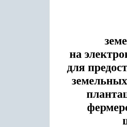
зем
на электро
для предос
земельных
планта
фермер