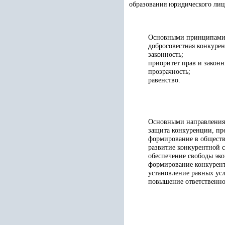
образования юридического лиц
Основными принципами 
добросовестная конкурен
законность;
приоритет прав и законн
прозрачность;
равенство.
Основными направлениям
защита конкуренции, пр
формирование в обществ
развитие конкурентной 
обеспечение свободы эк
формирование конкурентн
установление равных усл
повышение ответственно