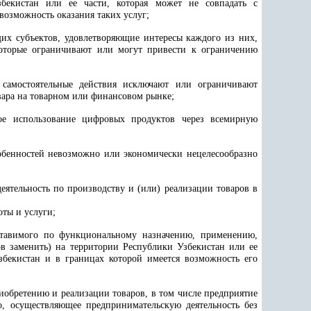
бекистан или ее части, которая может не совпадать с
возможность оказания таких услуг;
щих субъектов, удовлетворяющие интересы каждого из них,
которые ограничивают или могут привести к ограничению
х самостоятельные действия исключают или ограничивают
вара на товарном или финансовом рынке;
ое использование цифровых продуктов через всемирную
собенностей невозможно или экономически нецелесообразно
ятельность по производству и (или) реализации товаров в
оты и услуги;
ставимого по функциональному назначению, применению,
ов заменить) на территории Республики Узбекистан или ее
збекистан и в границах которой имеется возможность его
иобретению и реализации товаров, в том числе предприятие
о, осуществляющее предпринимательскую деятельность без