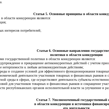
а
.
Статья 5. Основные принципы в области конк
в области конкуренции являются:
ция;
ых интересов потребителей;
Статья 6. Основные направления государств
политики в области конкуренции
и государственной политики в области конкуренции являются:
едупреждение и прекращение антиконкурентных действий с учетом приор
е нетерпимости к любым антиконкурентным действиям;
среды и создание условий для эффективного функционирования товарны
ономической деятельности участников товарных и финансовых рынков и 
ой среды в сферах, где осуществляют деятельность субъекты естествен
овий для участников товарных и финансовых рынков и сокращение участ
сти республиканских органов исполнительной власти за улучшение и ра
Статья 7. Уполномоченный государственный 
в области конкуренции и источники финансир
его деятельности