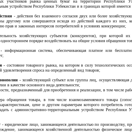
ных участников рынка ценных бумаг на территории Республики Уз
ным устройством Республики Узбекистан и в границах которой имеется 
йствия
- действия без взаимного согласия двух или более хозяйствую
тны другому или совершаются исходя из действий каждого из них, 
ю прав и законных интересов потребителей в условиях конкуренции;
ательность хозяйствующих субъектов (конкурентов), при которой и
 одностороннем порядке воздействовать на общие условия обращения то
 -
информационная система, обеспечивающая платное или бесплатн
т;
ия -
состояние товарного рынка, на котором в силу технологических о
й удовлетворения спроса на определенный вид товаров;
монополии -
хозяйствующий субъект или группа лиц, осуществляющая де
олии
в качестве основного вида деятельности
;
ности, предназначенный для приобретения и реализации, в том числе раб
ра обращения товара, в том числе взаимозаменяемого товара (сопо
характеристикам, цене и другим параметрам которого потребитель гот
падать с административно-территориальным устройством Республики У
т
- юридическое лицо, занимающееся деятельностью по производству, пр
реждение, занимающееся хозяйственной деятельностью физическое лиц