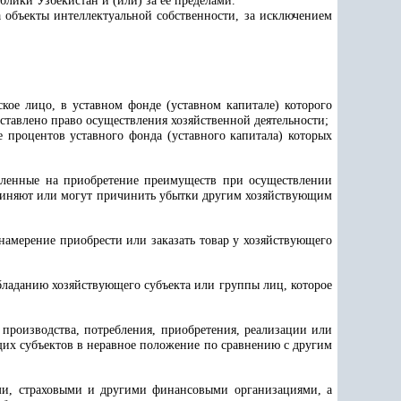
лики Узбекистан и (или) за ее пределами.
 объекты интеллектуальной собственности, за исключением
кое лицо, в уставном фонде (уставном капитале) которого
оставлено право осуществления хозяйственной деятельности;
 процентов уставного фонда (уставного капитала) которых
вленные на приобретение преимуществ при осуществлении
ричиняют или могут причинить убытки другим хозяйствующим
амерение приобрести или заказать товар у хозяйствующего
бладанию хозяйствующего субъекта или группы лиц, которое
производства, потребления, приобретения, реализации или
щих субъектов в неравное положение по сравнению с другим
ми, страховыми и другими финансовыми организациями, а