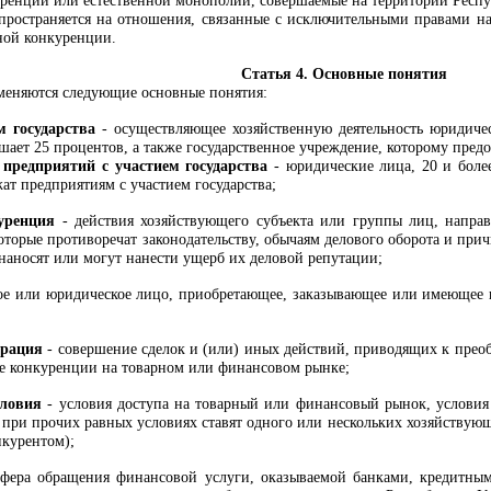
уренции или естественной монополии, совершаемые на территории Респуб
пространяется на отношения, связанные с исключительными правами на
тной конкуренции.
Статья 4. Основные понятия
меняются следующие основные понятия:
м государства
- осуществляющее хозяйственную деятельность юридичес
шает 25 процентов, а также государственное учреждение, которому пред
предприятий с участием государства
- юридические лица, 20 и более
ат предприятиям с участием государства;
уренция
- действия хозяйствующего субъекта или группы лиц, напра
которые противоречат законодательству, обычаям делового оборота и п
наносят или могут нанести ущерб их деловой репутации;
ое или юридическое лицо, приобретающее, заказывающее или имеющее н
трация
- совершение сделок и (или) иных действий, приводящих к прео
ие конкуренции на товарном или финансовом рынке;
ловия
- условия доступа на товарный или финансовый рынок, условия 
е при прочих равных условиях ставят одного или нескольких хозяйствую
курентом);
фера обращения финансовой услуги, оказываемой банками, кредитны