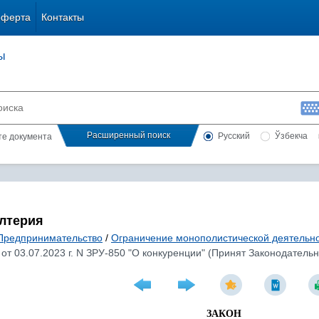
оферта
Контакты
ы
Расширенный поиск
Русский
Ўзбекча
сте документа
алтерия
Предпринимательство
/
Ограничение монополистической деятельн
от 03.07.2023 г. N ЗРУ-850 "О конкуренции" (Принят Законодательн
ЗАКОН