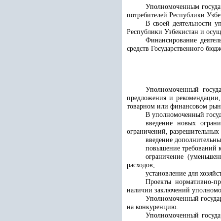
Уполномоченным государ
потребителей Республики Узбе
В своей деятельности 
Республики Узбекистан и осущ
Финансирование деятель
средств Государственного бюд
Уполномоченный госуда
предложения и рекомендации,
товарном или финансовом рын
В уполномоченный госуд
введение новых огран
ограничений, разрешительных 
введение дополнительны
повышение требований к
ограничение (уменьшен
расходов;
установление для хозяйс
Проекты нормативно-п
наличии заключений уполномоч
Уполномоченный государ
на конкуренцию.
Уполномоченный государ