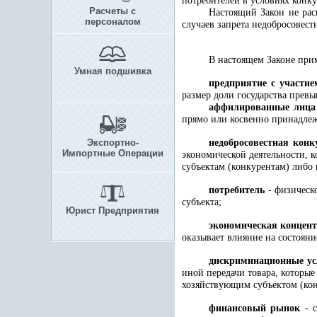
потребителей в условиях конк
Расчеты с
Настоящий Закон не рас
персоналом
случаев запрета недобросовес
В настоящем Законе при
Умная подшивка
предприятие с участие
размер доли государства превы
аффилированные лица 
прямо или косвенно принадлеж
Экспортно-
недобросовестная конк
Импортные Операции
экономической деятельности, 
субъектам (конкурентам) либо 
потребитель
- физическ
субъекта;
Юрист Предприятия
экономическая концен
оказывает влияние на состоян
дискриминационные ус
иной передачи товара, которы
хозяйствующим субъектом (кон
финансовый рынок
- с