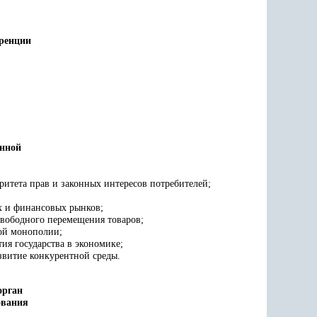
уренции
енной
итета прав и законных интересов потребителей;
х и финансовых рынков;
свободного перемещения товаров;
ной монополии;
ия государства в экономике;
звитие конкурентной среды.
орган
ования