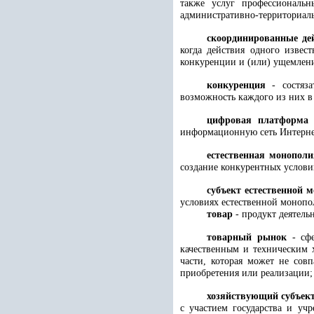
также услуг профессиональ
административно-территориаль
скоординированные де
когда действия одного извес
конкуренции и (или) ущемлени
конкуренция
- состяз
возможность каждого из них в
цифровая платформа
информационную сеть Интерне
естественная монопол
создание конкурентных услови
субъект естественной 
условиях естественной моноп
товар
- продукт деятель
товарный рынок
- сфе
качественным и техническим 
части, которая может не сов
приобретения или реализации;
хозяйствующий субъек
с участием государства и уч