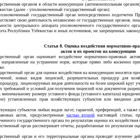
ственным органом в области конкуренции (антимонопольным органом) 
кистан (далее - уполномоченный государственный орган).
уполномоченный государственный орган непосредственно подотчетен 
ествляет свою деятельность независимо от государственных органов, ин
ности центрального аппарата уполномоченного государственного орга
жета Республики Узбекистан и иных источников, не запрещенных законод
Статья 8. Оценка воздействия нормативно-пр
актов и их проектов на конкуренцию
рственный орган оценивает воздействие нормативно-правовых актов
 направленные на устранение норм, которые прямо либо косвенно пр
ке.
арственный орган для оценки воздействия на конкуренцию вносятся пр
ичений, новых видов лицензий, разрешительных процедур для хозя
процедур, лицензируемых видов деятельности на более широкий круг уч
х требований и условий для получения лицензий или документов разреш
 минимальному размеру уставного фонда (уставного капитала) юридиче
ие) установленных прав хозяйствующих субъектов или введение для
твующих субъектов любых видов льгот, гарантий, преференций, а также 
равовых актов, предусмотренные
частью второй
настоящей статьи, п
енного государственного органа по результатам оценки их воздействия
ственный орган рассматривает отчеты, разработанные по результатам оц
ственный орган и его территориальные органы проводят изучение дей