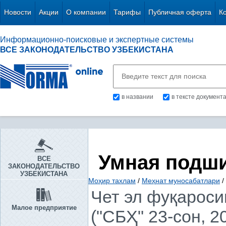
Новости
Акции
О компании
Тарифы
Публичная оферта
К
Информационно-поисковые и экспертные системы
ВСЕ ЗАКОНОДАТЕЛЬСТВО УЗБЕКИСТАНА
в названии
в тексте документ
Умная подш
ВСЕ
ЗАКОНОДАТЕЛЬСТВО
УЗБЕКИСТАНА
Моҳир тахлам
/
Меҳнат муносабатлари
/
Чет эл фуқарос
Малое предприятие
("СБҲ" 23-сон, 2