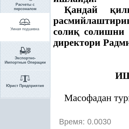
Расчеты с
Қ
андай
қ
и
персоналом
расмийлаштир
соли
қ
солишни 
Умная подшивка
директори Рад
Экспортно-
Импортные Операции
И
Юрист Предприятия
Масофадан тур
Время: 0.0030