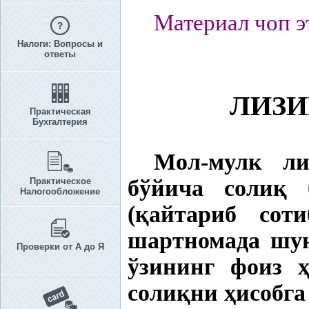
Материал чоп э
Налоги: Вопросы и
ответы
ЛИЗ
Практическая
Бухгалтерия
Мол-мулк ли
бўйича соли
қ
б
Практическое
Налогообложение
(
қ
айтариб со
шартномада шун
Проверки от А до Я
ўзининг фоиз
соли
қ
ни
ҳ
исобга