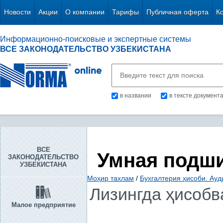
Новости
Акции
О компании
Тарифы
Публичная оферта
К
Информационно-поисковые и экспертные системы
ВСЕ ЗАКОНОДАТЕЛЬСТВО УЗБЕКИСТАНА
в названии
в тексте документ
ВСЕ
Умная подш
ЗАКОНОДАТЕЛЬСТВО
УЗБЕКИСТАНА
Моҳир тахлам
/
Бухгалтерия ҳисоби. Ауд
Лизингда ҳисобв
Малое предприятие