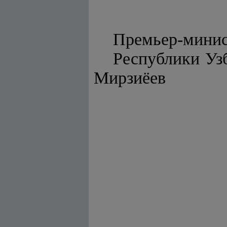
Премьер-мини
Респу
Мирзиёев