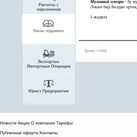
Молиявий ижара
- бу м
Расчеты с
Лекин бир йилдан орти
қ
персоналом
1-жадвал
Умная подшивка
Время: 0.0028
Экспортно-
Импортные Операции
Юрист Предприятия
Новости
Акции
О компании
Тарифы
Публичная оферта
Контакты