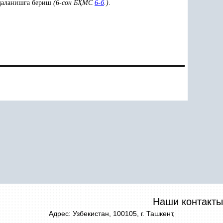
даланишга бериш
(6-сон Б
Ҳ
МС
6-б
.)
.
Наши контакты
Адрес: Узбекистан, 100105, г. Ташкент,