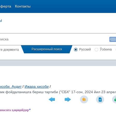
оферта
Контакты
ы
Расширенный поиск
Русский
Ўзбекча
сте документа
исоби. Аудит
/
Ижара ҳисоби
/
к фойдаланишга бериш тартиби ("СБХ" 17-сон, 2024 йил 23 апре
санасига
ҳ
а
қ
и
қ
ийдир
*