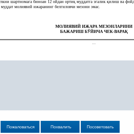
улкни шартномага биноан 12 ойдан орти
қ
муддатга эгалик
қ
илиш ва фой
муддат молиявий ижаранинг белгиловчи мезони эмас.
МОЛИЯВИЙ ИЖАРА МЕЗОНЛАРИНИ
БАЖАРИШ БЎЙИЧА ЧЕК-ВАРА
Қ
...