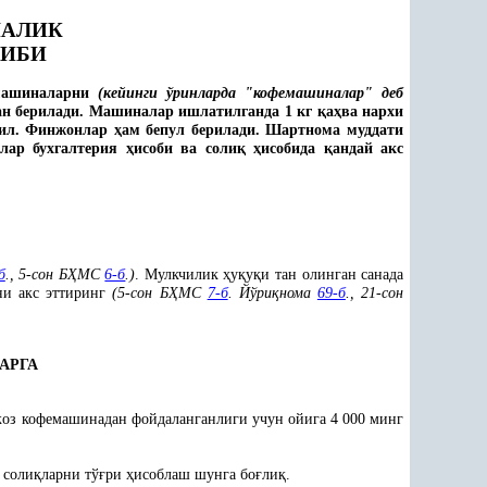
ЧАЛИК
ТИБИ
 машиналарни
(кейинги ўринларда
"
кофемашиналар
"
деб
ан берилади. Машиналар ишлатилганда 1 кг
қ
а
ҳ
ва нархи
йил. Финжонлар
ҳ
ам бепул берилади. Шартнома муддати
ялар бухгалтерия
ҳ
исоби ва соли
қ
ҳ
исобида
қ
андай акс
б
., 5-сон Б
Ҳ
МС
6-б
.)
. Мулкчилик
ҳ
у
қ
у
қ
и тан олинган санада
ни акс эттиринг
(5-сон Б
Ҳ
МС
7-б
. Йўри
қ
нома
69-б
., 21-сон
АРГА
ижоз кофемашинадан фойдаланганлиги учун ойига 4 000 минг
 соли
қ
ларни тў
ғ
ри
ҳ
исоблаш шунга бо
ғ
ли
қ
.