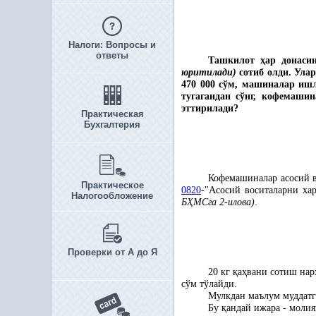
Налоги: Вопросы и
ответы
Ташкилот
ҳ
ар донаси
юритилади)
сотиб олди.
Улар
470 000 сўм, машиналар иш
тугагандан сўнг, кофемаши
эттирилади?
Практическая
Бухгалтерия
Кофемашиналар асосий в
Практическое
0820
-
"
Асосий воситаларни х
Налогообложение
Б
Ҳ
МСга 2-илова)
.
Проверки от А до Я
20 кг
қ
а
ҳ
вани сотиш нар
сўм тўлайди.
Мулкдан маълум муддат
Бу
қ
андай ижара - моли