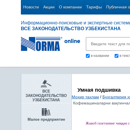
Новости
Акции
О компании
Тарифы
Публичная 
Информационно-поисковые и экспертные систем
ВСЕ ЗАКОНОДАТЕЛЬСТВО УЗБЕКИСТАНА
в названии
в тек
Умная подшивка
ВСЕ
ЗАКОНОДАТЕЛЬСТВО
Моҳир тахлам
/
Бухгалтерия ҳ
УЗБЕКИСТАНА
Кофемашиналарни вақтинчали
Малое предприятие
Жавоб газетанинг чи
ққ
ан 