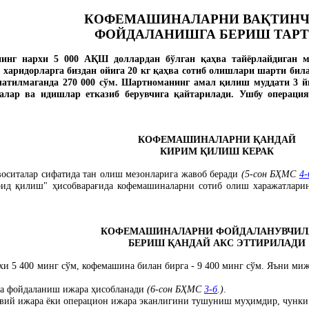
КОФЕМАШИНАЛАРНИ ВА
Қ
ТИН
ФОЙДАЛАНИШГА БЕРИШ ТАР
нинг нархи 5 000 А
Қ
Ш доллардан бўлган
қ
а
ҳ
ва тайёрлайдиган
 харидорларга биздан ойига 20 кг
қ
а
ҳ
ва сотиб олишлари шарти бил
латилмаганда 270 000 сўм. Шартноманинг амал
қ
илиш муддати 3 
налар ва идишлар етказиб берувчига
қ
айтарилади. Ушбу операци
КОФЕМАШИНАЛАРНИ
Қ
АНДАЙ
КИРИМ
Қ
ИЛИШ КЕРАК
оситалар сифатида тан олиш мезонларига жавоб беради
(5-сон Б
Ҳ
МС
4-
арид
қ
илиш
"
ҳ
исобвара
ғ
ида кофемашиналарни сотиб олиш харажатлари
КОФЕМАШИНАЛАРНИ ФОЙДАЛАНУВЧИЛ
БЕРИШ
Қ
АНДАЙ АКС ЭТТИРИЛАДИ
хи 5 400 минг сўм, кофемашина билан бирга - 9 400 минг сўм. Яъни м
га фойдаланиш ижара
ҳ
исобланади
(6-сон Б
Ҳ
МС
3-б
.)
.
явий ижара ёки операцион ижара эканлигини тушуниш му
ҳ
имдир, чунки