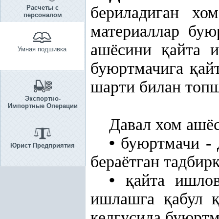
бериладиган хо
Расчеты с
персоналом
материаллар бую
ашёсини
қ
айта 
Умная подшивка
буюртмачига
қ
ай
шарти билан топ
Экспортно-
Импортные Операции
Давал хом ашё
•
буюртмачи - 
Юрист Предприятия
бераётган тадбир
•
қ
айта ишло
ишлашга
қ
абул
келгусида буюрт