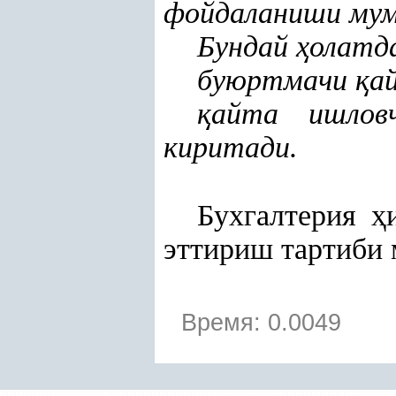
фойдаланиши мум
Бундай
ҳ
олатд
буюртмачи
қ
а
қ
айта ишло
киритади.
Бухгалтерия
ҳ
эттириш тартиби 
Время: 0.0049