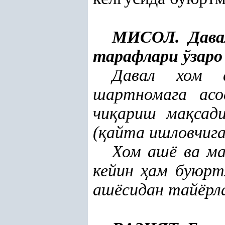
МИСОЛ. Дава
тарафлари ўзар
Давал хом
шартномага ас
чи
қ
ариш ма
қ
сад
(
қ
айта ишловчига
Хом ашё ва м
кейин
ҳ
ам буюрт
ашёсидан тайёрл