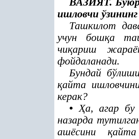
ВАЗИЯТ. Буюр
ишловчи ўзинин
Ташкилот дав
учун бош
қ
а та
чи
қ
ариш жараё
фойдаланади.
Бундай бўлиш
қ
айта ишловчин
керак?
•
Ҳ
а, агар б
назарда тутилга
ашёсини
қ
айта