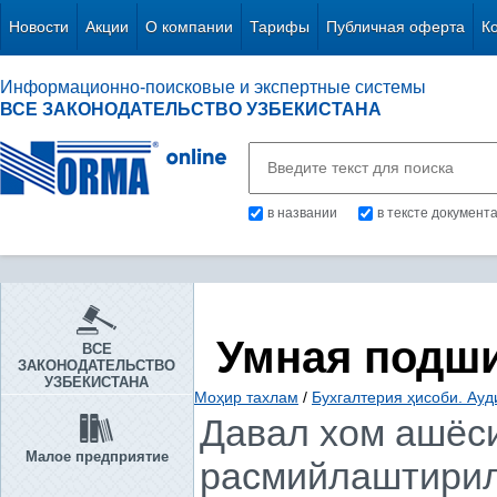
Новости
Акции
О компании
Тарифы
Публичная оферта
К
Информационно-поисковые и экспертные системы
ВСЕ ЗАКОНОДАТЕЛЬСТВО УЗБЕКИСТАНА
в названии
в тексте документ
Умная подш
ВСЕ
ЗАКОНОДАТЕЛЬСТВО
УЗБЕКИСТАНА
Моҳир тахлам
/
Бухгалтерия ҳисоби. Ауд
Давал хом ашёс
Малое предприятие
расмийлаштирила