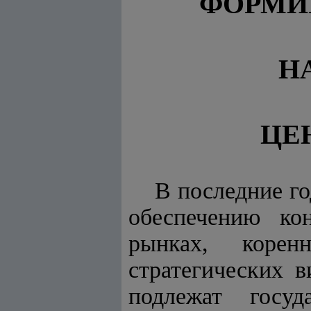
ФОРМИ
Н
ЦЕ
В последние г
обеспечению ко
рынках, коре
стратегических в
подлежат госуд