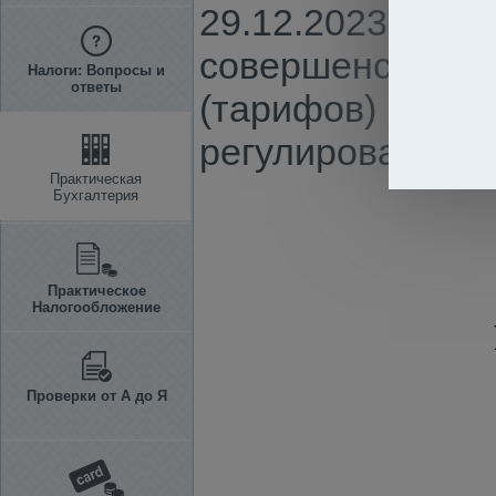
29.12.2023 г. N
совершенствова
Налоги: Вопросы и
ответы
(тарифов) на то
регулированию"
Практическая
Бухгалтерия
Практическое
Налогообложение
Проверки от А до Я