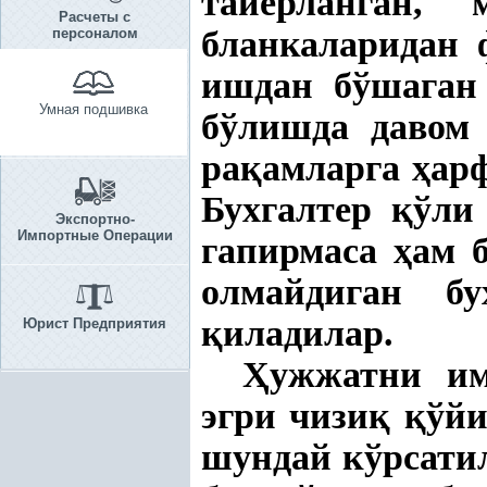
тайёрланган, 
Расчеты с
бланкаларидан
персоналом
ишдан бўшаган
Умная подшивка
бўлишда давом 
ра
қ
амларга
ҳ
ар
Бухгалтер
қ
ўли
Экспортно-
Импортные Операции
гапирмаса
ҳ
ам 
олмайдиган бу
қ
иладилар.
Юрист Предприятия
Ҳ
ужжатни им
эгри чизи
қ
қ
ўй
шундай кўрсатил