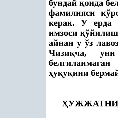
бундай
қ
оида бе
фамилияси кўр
керак. У ерда
имзоси
қ
ўйилиш
айнан у ўз лав
Чизи
қ
ча, у
белгиланмаган
ҳ
у
қ
у
қ
ини берма
Ҳ
УЖЖАТН