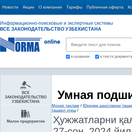
Новости
Акции
О компании
Тарифы
Публичная оферта
К
Информационно-поисковые и экспертные системы
ВСЕ ЗАКОНОДАТЕЛЬСТВО УЗБЕКИСТАНА
в названии
в тексте документ
Умная подш
ВСЕ
ЗАКОНОДАТЕЛЬСТВО
УЗБЕКИСТАНА
Моҳир тахлам
/
Юридик шахсларни ташки
ташкил этиш
/
Ҳужжатларни қа
Малое предприятие
27-сон, 2024 йил