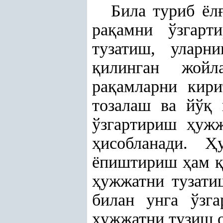
Била туриб ёл
ра
қ
амни ўзгар
тузатиш, уларн
қ
илинган жойл
ра
қ
амларни кир
тозалаш ва йў
қ
ўзгартириш
ҳ
уж
ҳ
исобланади.
Ҳ
ёпиштириш
ҳ
ам
ҳ
ужжатни тузати
билан унга ўзг
ҳ
ужжатни тузиш 