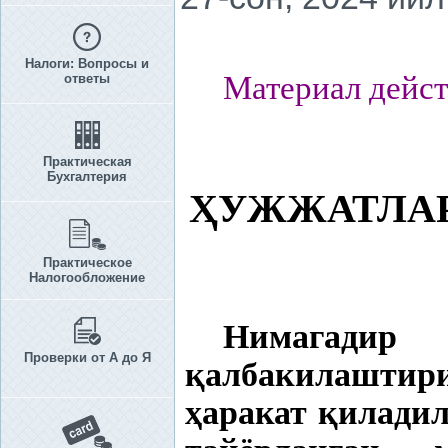
Налоги: Вопросы и
Материал дейст
ответы
Практическая
Бухгалтерия
Ҳ
УЖЖАТЛА
Практическое
Налогообложение
Нимагад
Проверки от А до Я
қ
албакилаштир
ҳ
аракат
қ
иладил