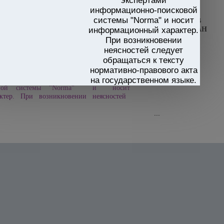
экспертами
информационно-поисковой
ПОСТАНОВЛЕНИЕ
системы "Norma" и носит
КАБИНЕТА МИНИСТРОВ
информационный характер.
РЕСПУБЛИКИ УЗБЕКИСТАН
23.07.2024 г.
При возникновении
N 441
неясностей следует
обращаться к тексту
нормативно-правового акта
е принято на государственном языке.
а на русский язык выполнен экспертами
на государственном языке.
сковой системы "Norma" и носит
тер. При возникновении неясностей
...