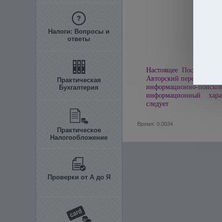
Налоги: Вопросы и
ответы
Настоящее Постановлени
Авторский перевод текст
Практическая
информационно-пои
Бухгалтерия
информационный харак
следует
Время: 0.0034
Практическое
Налогообложение
Проверки от А до Я