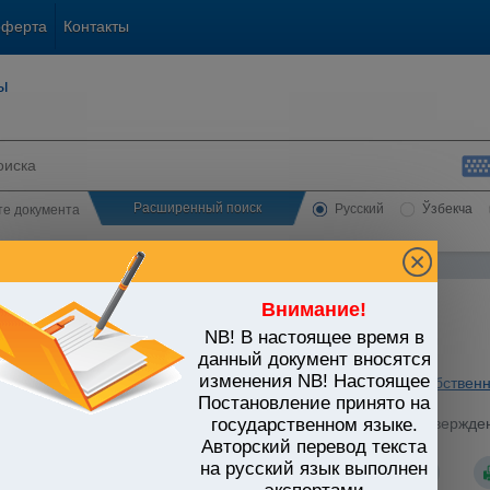
оферта
Контакты
ы
Расширенный поиск
Русский
Ўзбекча
сте документа
Внимание!
NB! В настоящее время в
ЬСТВО УЗБЕКИСТАНА
данный документ вносятся
изменения NB! Настоящее
анское и семейное законодательство
/
Интеллектуальная собственн
е товара
/
Постановление принято на
стров Республики Узбекистан от 23.07.2024 г. N 441 "Об утверж
государственном языке.
льной собственности"
Авторский перевод текста
на русский язык выполнен