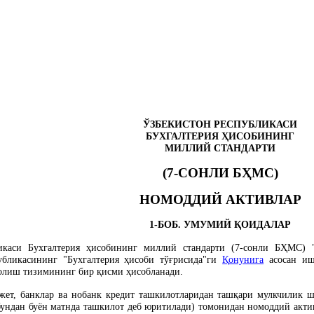
ЎЗБЕКИСТОН РЕСПУБЛИКАСИ
БУХГАЛТЕРИЯ
Ҳ
ИСОБИНИНГ
МИЛЛИЙ СТАНДАРТИ
(7-СОНЛИ Б
Ҳ
МС)
НОМОДДИЙ АКТИВЛАР
1-БОБ. УМУМИЙ
Қ
ОИДАЛАР
икаси Бухгалтерия
ҳ
исобининг миллий стандарти (7-сонли Б
Ҳ
МС) "
убликасининг "Бухгалтерия
ҳ
исоби тў
ғ
рисида"ги
Қ
онунига
асосан иш
солиш тизимининг бир
қ
исми
ҳ
исобланади.
жет, банклар ва нобанк кредит ташкилотларидан таш
қ
ари мулкчилик 
бундан буён матнда ташкилот деб юритилади) томонидан номоддий акти