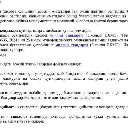
и.
ни
ҳ
исобга олишнинг асосий жи
ҳ
атлари тан олиш пайтини белгилаш,
рини белгилаш, баланс
қ
ийматидаги бош
қ
а ўзгаришларни ба
ҳ
олаш ва
дек улар бўйича маълумотларни молиявий
ҳ
исоботда ёритиб бериш тар
қ
оидалари
қ
уйидагиларга нисбатан
қ
ўлланилмайди:
икаси бухгалтерия
ҳ
исоби
миллий стандарти
(11-сонли Б
Ҳ
МС) "Илм
3535, 2024 йил 25 июль) мувофи
қ
ҳ
исобга олинадиган илмий тад
қ
и
қ
от в
икаси бухгалтерия
ҳ
исобининг
миллий стандарти
(6-сонли Б
Ҳ
МС) "И
жара турлари;
ари.
йидаги асосий тушунчалардан фойдаланилади:
ашкилот томонидан узо
қ
муддат мобайнида ишлаб чи
қ
ариш, ишлар бажа
д маъмурий ва бош
қ
а функцияларни амалга ошириш учун ушлаб 
мулк объектлари;
 хизмат муддати мобайнида номоддий активнинг амортизацияланадиган
 ёки давр харажатларига тизимли та
қ
симлаш ва киритиш;
н
қ
иймат
- кутилаётган (ба
ҳ
оланган) тугатиш
қ
ийматини чегирган
ҳ
олда 
ати
- ташкилот томонидан активдан фойдаланиш кўзда тутилган да
р ва хизматлар) ми
қ
дори;