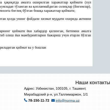
ича
ҳ
а
қ
и
қ
атда амалга оширилган харажатлар
қ
иймати (пул
жумладан тўланган ва
қ
опланмайдиган соли
қ
лар (йи
ғ
имлар),
евосита бо
ғ
ли
қ
бўлган бош
қ
а харажатлар
қ
иймати;
ирган
ҳ
олда унинг фойдали хизмат муддати охирида активни
ларнинг
қ
иймати ёки хабардор
қ
илинган, битимни амалга
тиб олиш ёки мажбуриятларни бажариш учун етарли бўлган
тириладиган
қ
иймат ва у бошлан
Наши контакты
Адрес: Узбекистан, 100105, г. Ташкент,
Мирабадский р-н, ул.Таллимаржон, 1/1
78-150-11-72
info@norma.uz