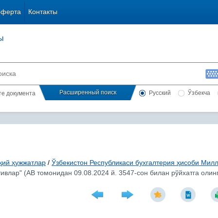
оферта
Контакты
ы
Расширенный поиск
Русский
Ўзбекча
сте документа
қий ҳужжатлар
/
Ўзбекистон Республикаси бухгалтерия ҳисоби Мил
влар" (АВ томонидан 09.08.2024 й. 3547-сон билан рўйхатга олинг