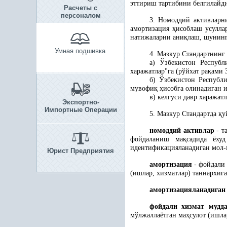
эттириш тартибини белгилайд
Расчеты с
персоналом
3. Номоддий активлар
амортизация
ҳ
исоблаш усулла
натижаларни ани
қ
лаш, шунинг
Умная подшивка
4. Мазкур Стандартнинг
а) Ўзбекистон Республ
харажатлар"га (рўйхат ра
қ
ами 
б) Ўзбекистон Республ
мувофи
қ
ҳ
исобга олинадиган и
в) келгуси давр харажатл
Экспортно-
Импортные Операции
5. Мазкур Стандартда
қ
у
номоддий активлар
- т
фойдаланиш ма
қ
садида ёху
идентификацияланадиган мол-
Юрист Предприятия
амортизация
- фойдали
(ишлар, хизматлар) таннархига
амортизацияланадига
фойдали хизмат мудд
мўлжаллаётган ма
ҳ
сулот (ишла