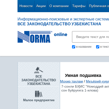
Новости
Акции
О компании
Тарифы
Публичная 
Информационно-поисковые и экспертные систем
ВСЕ ЗАКОНОДАТЕЛЬСТВО УЗБЕКИСТАНА
в названии
в тек
Умная подшивка
ВСЕ
ЗАКОНОДАТЕЛЬСТВО
Моҳир тахлам
/
Меъёрий-ҳуқу
УЗБЕКИСТАНА
7-сонли БҲМС "Номоддий акти
сон буйруғига 1-илова)
Малое предприятие