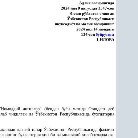
Адлия вазирлигида
2024 йил 9 августда 3547-сон
билан рўйхатга олинган
Ўзбекистон Республикаси
и
қ
тисодиёт ва молия вазирининг
2024 йил 14 июндаги
134-сон
буйру
ғ
ига
1-ИЛОВА
Номоддий активлар" (бундан буён матнда Стандарт деб
лаб чи
қ
илган ва Ўзбекистон Республикасида бухгалтерия
шаклидан
қ
атъий назар Ўзбекистон Республикасида фаолият
вларнинг бухгалтерия
ҳ
исоби ва молиявий
ҳ
исоботларда акс