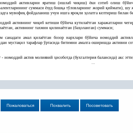
омоддий активларни яратиш (ишлаб чи
қ
иш) ёки сотиб олиш бўй
валентларининг суммаси ёхуд бош
қ
а тўловларнинг жорий
қ
иймати), шу 
садга мувофи
қ
фойдаланиш учун ишга яро
қ
ли
ҳ
олатга келтириш билан б
оддий активнинг чи
қ
иб кетиши бўйича кутилаётган харажатларни чег
лаётган, активнинг тахмин
қ
илинаётган (ба
ҳ
оланган) суммаси;
м санадаги амал
қ
илаётган бозор нархлари бўйича номоддий актив
идан муста
қ
ил тарафлар ўртасида битимни амалга оширишда активни со
т
- номоддий актив молиявий
ҳ
исоботда (бухгалтерия балансида) акс эт
...