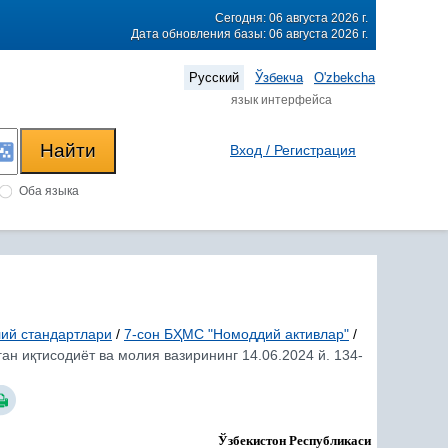
Сегодня: 06 августа 2026 г.
Дата обновления базы: 06 августа 2026 г.
Русский
Ўзбекча
O'zbekcha
язык интерфейса
Вход / Регистрация
Оба языка
лий стандартлари
/
7-сон БҲМС "Номоддий активлар"
/
ан иқтисодиёт ва молия вазирининг 14.06.2024 й. 134-
Ўзбекистон Республикаси