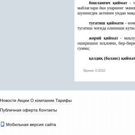
бошлан
ғ
ич
қ
иймат
- н
мабла
ғ
лари ёки уларнинг экви
шунингдек активни ундан ма
қ
тугатиш
қ
иймати
- ном
тугатиш чо
ғ
ида олиниши кути
жорий
қ
иймат
- маълу
оширишни хо
ҳ
ловчи, бир-бир
сумма;
қ
олди
қ
(баланс)
қ
ийма
Время: 0.0032
Новости
Акции
О компании
Тарифы
Публичная оферта
Контакты
Мобильная версия сайта