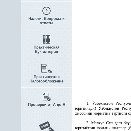
Налоги: Вопросы и
ответы
Практическая
Бухгалтерия
Практическое
Налогообложение
1. Ўзбекистон Республ
Проверки от А до Я
юритилади) Ўзбекистон Респ
ҳ
исобини норматив тартибга 
2. Мазкур Стандарт бюд
юритаётган юридик шахслар (