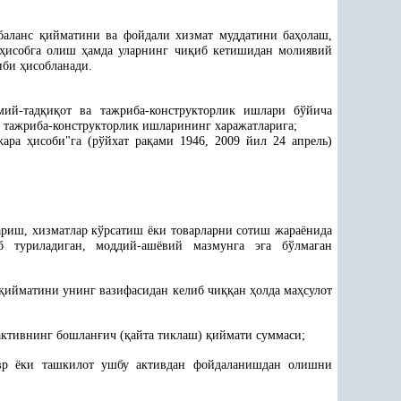
 баланс
қ
ийматини ва фойдали хизмат муддатини ба
ҳ
олаш,
ҳ
исобга олиш
ҳ
амда уларнинг чи
қ
иб кетишидан молиявий
тиби
ҳ
исобланади.
ий-тад
қ
и
қ
от ва тажриба-конструкторлик ишлари бўйича
а тажриба-конструкторлик ишларининг харажатларига;
жара
ҳ
исоби"га (рўйхат ра
қ
ами 1946, 2009 йил 24 апрель)
риш, хизматлар кўрсатиш ёки товарларни сотиш жараёнида
туриладиган, моддий-ашёвий мазмунга эга бўлмаган
қ
ийматини унинг вазифасидан келиб чи
ққ
ан
ҳ
олда ма
ҳ
сулот
активнинг бошлан
ғ
ич (
қ
айта тиклаш)
қ
иймати суммаси;
вр ёки ташкилот ушбу активдан фойдаланишдан олишни